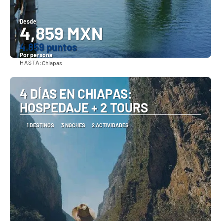
Desde
4,859 MXN
4.859 puntos
Por persona
HASTA:
Chiapas
Ver
4 DÍAS EN CHIAPAS:
HOSPEDAJE + 2 TOURS
1 DESTINOS
3 NOCHES
2 ACTIVIDADES