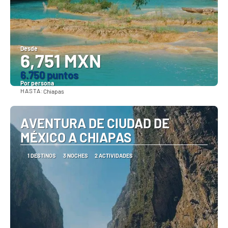
Desde
6,751 MXN
6.750 puntos
Por persona
HASTA:
Chiapas
Ver
AVENTURA DE CIUDAD DE
MÉXICO A CHIAPAS
1 DESTINOS
3 NOCHES
2 ACTIVIDADES