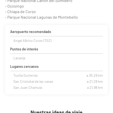
- Parque Nacional Cañón del Sumidero
- Ocosingo
- Chiapa de Corzo
- Parque Nacional Lagunas de Montebello
Aeropuerto recomendado
Angel Albino Corzo (TGZ)
Puntos de interés
Lacanja
Lugares cercanos
Tuxtla Gutierrez
a 35,29 km
San Cristobal de las casas
a 21,28 km
San Juan Chamula
a 21,98 km
Nuestras ideas de viaje