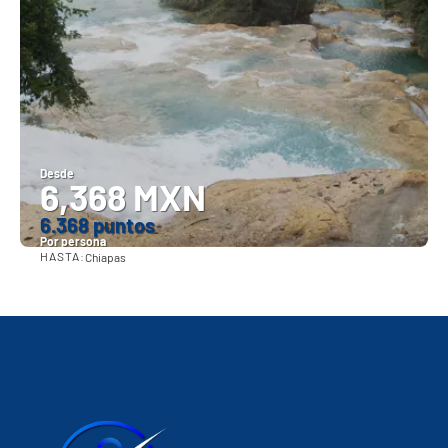
Desde
6,368 MXN
6.368 puntos
Por persona
HASTA:
Chiapas
Ver