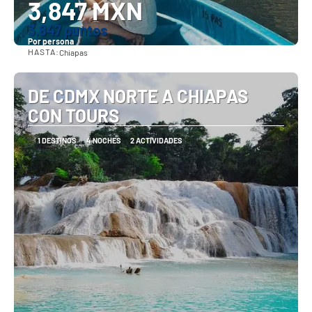
3,847 MXN
3.847 puntos
Por persona
HASTA:
Chiapas
Ver
DE CDMX NORTE A CHIAPAS
CON TOURS
1 DESTINOS
4 NOCHES
2 ACTIVIDADES