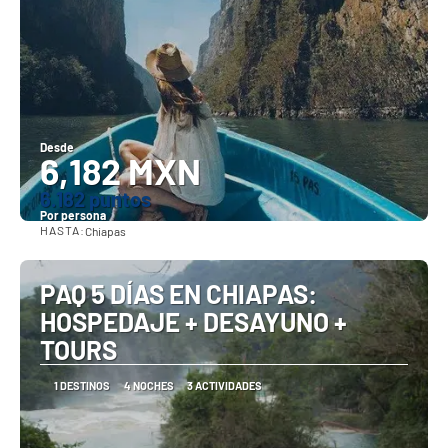
Desde
6,182 MXN
6.182 puntos
Por persona
HASTA:
Chiapas
Ver
PAQ 5 DÍAS EN CHIAPAS:
HOSPEDAJE + DESAYUNO +
TOURS
1 DESTINOS
4 NOCHES
3 ACTIVIDADES