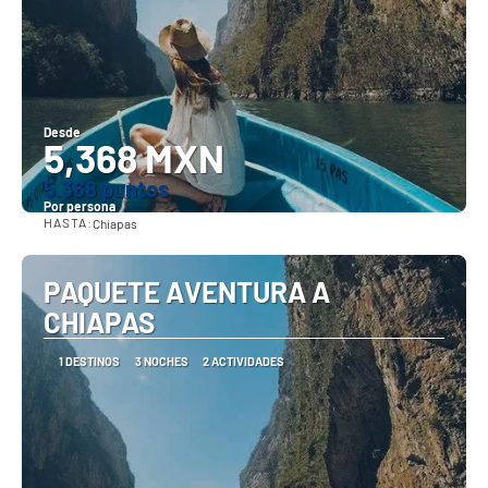
Desde
5,368 MXN
5.368 puntos
Por persona
HASTA:
Chiapas
Ver
PAQUETE AVENTURA A
CHIAPAS
1 DESTINOS
3 NOCHES
2 ACTIVIDADES