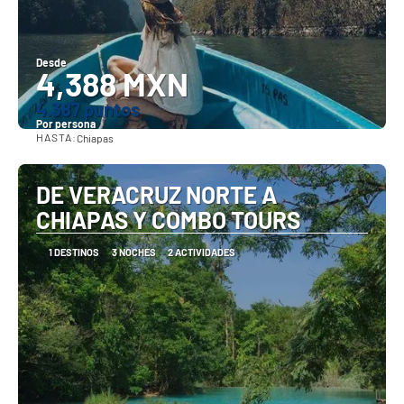
Desde
4,388 MXN
4.387 puntos
Por persona
HASTA:
Chiapas
Ver
DE VERACRUZ NORTE A
CHIAPAS Y COMBO TOURS
1 DESTINOS
3 NOCHES
2 ACTIVIDADES