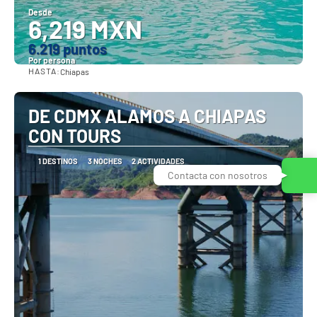
Desde
6,219 MXN
6.219 puntos
Por persona
HASTA:
Chiapas
Ver
DE CDMX ALAMOS A CHIAPAS
CON TOURS
1 DESTINOS
3 NOCHES
2 ACTIVIDADES
Contacta con nosotros