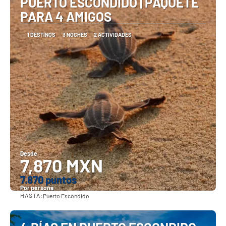
PUERTO ESCONDIDO | PAQUETE
PARA 4 AMIGOS
1 DESTINOS
3 NOCHES
2 ACTIVIDADES
Desde
7,870 MXN
7.870 puntos
Por persona
HASTA:
Puerto Escondido
Ver