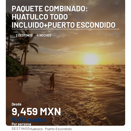
PAQUETE COMBINADO:
HUATULCO TODO
INCLUIDO+PUERTO ESCONDIDO
2 DESTINOS
4 NOCHES
Desde
9,459 MXN
9.458 puntos
Por persona
DESTINOS
Huatulco · Puerto Escondido