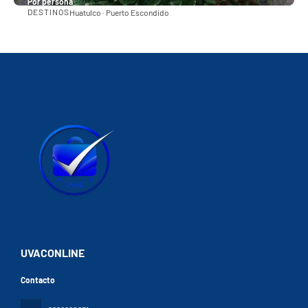
Por persona
DESTINOS
Huatulco · Puerto Escondido
Ver
UVACONLINE
Contacto