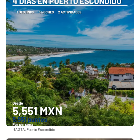
4 DÍAS EN PUERTO ESCONDIDO
1 DESTINOS
3 NOCHES
2 ACTIVIDADES
Desde
5,551 MXN
5.551 puntos
Por persona
HASTA:
Puerto Escondido
Ver