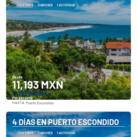
1 DESTINOS
3 NOCHES
1 ACTIVIDAD
Desde
11,193 MXN
11.193 puntos
Por persona
HASTA:
Puerto Escondido
Ver
4 DÍAS EN PUERTO ESCONDIDO
1 DESTINOS
3 NOCHES
1 ACTIVIDAD