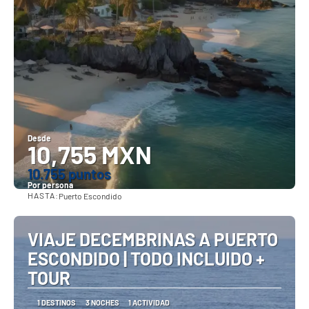
Desde
10,755 MXN
10.755 puntos
Por persona
HASTA:
Puerto Escondido
Ver
VIAJE DECEMBRINAS A PUERTO
ESCONDIDO | TODO INCLUIDO +
TOUR
1 DESTINOS
3 NOCHES
1 ACTIVIDAD