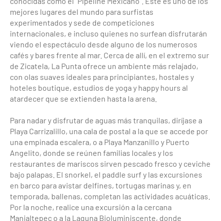
conocidas como el "Pipeline Mexicano". Este es uno de los
mejores lugares del mundo para surfistas
experimentados y sede de competiciones
internacionales, e incluso quienes no surfean disfrutarán
viendo el espectáculo desde alguno de los numerosos
cafés y bares frente al mar. Cerca de allí, en el extremo sur
de Zicatela, La Punta ofrece un ambiente más relajado,
con olas suaves ideales para principiantes, hostales y
hoteles boutique, estudios de yoga y happy hours al
atardecer que se extienden hasta la arena.
Para nadar y disfrutar de aguas más tranquilas, diríjase a
Playa Carrizalillo, una cala de postal a la que se accede por
una empinada escalera, o a Playa Manzanillo y Puerto
Angelito, donde se reúnen familias locales y los
restaurantes de mariscos sirven pescado fresco y ceviche
bajo palapas. El snorkel, el paddle surf y las excursiones
en barco para avistar delfines, tortugas marinas y, en
temporada, ballenas, completan las actividades acuáticas.
Por la noche, realice una excursión a la cercana
Manialtepec o a la Laguna Bioluminiscente, donde