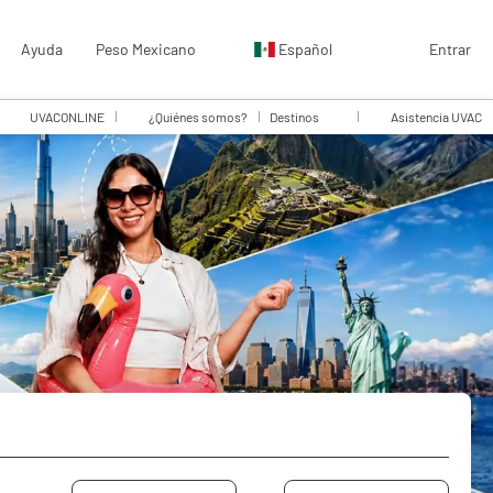
Ayuda
Peso Mexicano
Español
Entrar
UVACONLINE
¿Quiénes somos?
Destinos
Asistencia UVAC
raslados
Circuitos/Paquetes
Trip Planner