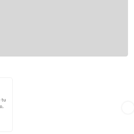
 tu
o,
e