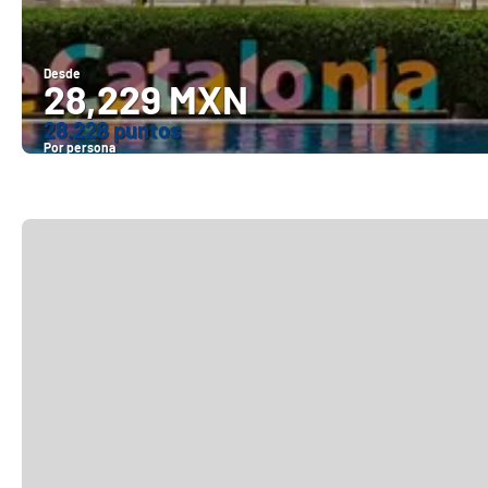
Desde
28,229 MXN
28.228 puntos
Por persona