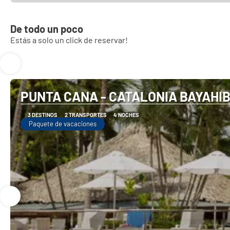
De todo un poco
Estás a solo un click de reservar!
PUNTA CANA - CATALONIA BAYAHI
3 DESTINOS
2 TRANSPORTES
4 NOCHES
Paquete de vacaciones