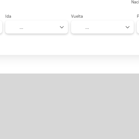
Nac
Ida
Vuelta
P