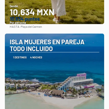
Desde
10,634 MXN
10.634 puntos
Por persona
HASTA:
Playa del Carmen
Ver
ISLA MUJERES EN PAREJA
TODO INCLUIDO
1 DESTINOS
4 NOCHES