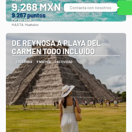
9,268 MXN
Contacta con nosotros
9.267 puntos
Por persona
HASTA:
Huatulco
Ver
DE REYNOSA A PLAYA DEL
CARMEN TODO INCLUIDO
1 DESTINOS
3 NOCHES
1 ACTIVIDAD