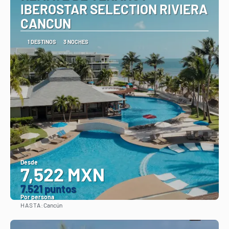
IBEROSTAR SELECTION RIVIERA
CANCUN
1 DESTINOS
3 NOCHES
Desde
7,522 MXN
7.521 puntos
Por persona
HASTA:
Cancún
Ver