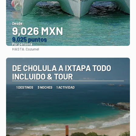
Desde
9,026 MXN
9.025 puntos
Por persona
HASTA:
Cozumel
Ver
DE CHOLULA A IXTAPA TODO
INCLUIDO & TOUR
1 DESTINOS
3 NOCHES
1 ACTIVIDAD