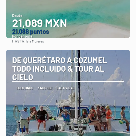
Desde
21,089 MXN
21.088 puntos
Por persona
HASTA:
Isla Mujeres
Ver
DE QUERÉTARO A COZUMEL
TODO INCLUIDO & TOUR AL
CIELO
1 DESTINOS
3 NOCHES
1 ACTIVIDAD