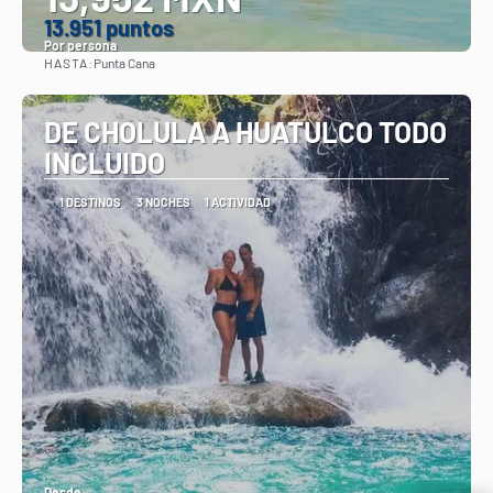
13.951 puntos
Por persona
HASTA:
Punta Cana
Ver
DE CHOLULA A HUATULCO TODO
INCLUIDO
1 DESTINOS
3 NOCHES
1 ACTIVIDAD
Desde