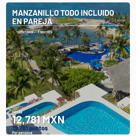
MANZANILLO TODO INCLUIDO
EN PAREJA
1 DESTINOS
3 NOCHES
Desde
12,781 MXN
12.781 puntos
Por persona