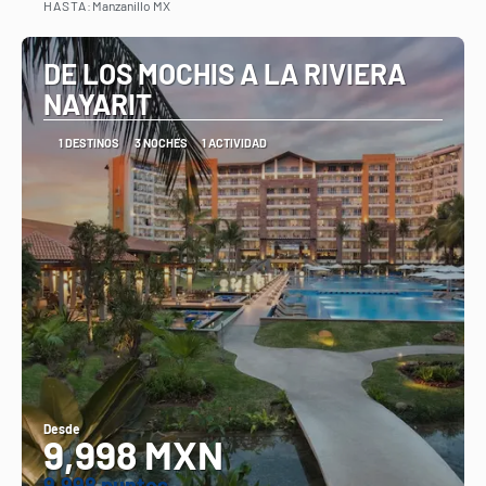
HASTA:
Manzanillo MX
Ver
DE LOS MOCHIS A LA RIVIERA
NAYARIT
1 DESTINOS
3 NOCHES
1 ACTIVIDAD
Desde
9,998 MXN
9.998 puntos