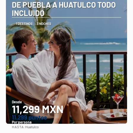
DE PUEBLA A HUATULCO TODO
INCLUIDO
1 DESTINOS
3 NOCHES
Desde
11,299 MXN
11.299 puntos
Por persona
HASTA:
Huatulco
Ver