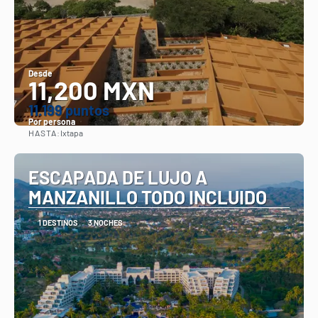
Desde
11,200 MXN
11.199 puntos
Por persona
HASTA:
Ixtapa
Ver
ESCAPADA DE LUJO A
MANZANILLO TODO INCLUIDO
1 DESTINOS
3 NOCHES