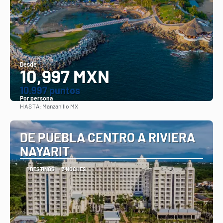
Desde
10,997 MXN
10.997 puntos
Por persona
HASTA:
Manzanillo MX
Ver
DE PUEBLA CENTRO A RIVIERA
NAYARIT
1 DESTINOS
3 NOCHES