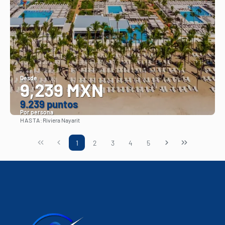
Desde
9,239 MXN
9.239 puntos
Por persona
HASTA:
Riviera Nayarit
Ver
1
2
3
4
5