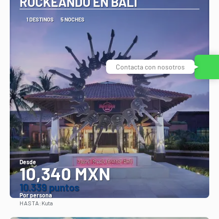
ROCKEANDO EN BALI
1 DESTINOS
5 NOCHES
Contacta con nosotros
Desde
10,340 MXN
10.339 puntos
Por persona
HASTA:
Kuta
Ver