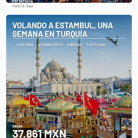
Por persona
HASTA:
Seúl
Ver
VOLANDO A ESTAMBUL, UNA
SEMANA EN TURQUÍA
1 DESTINOS
2 TRANSPORTES
5 NOCHES
1 ACTIVIDAD
Desde
37,861 MXN