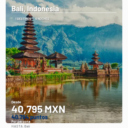
Bali, Indonesia
1 DESTINOS
6 NOCHES
Desde
40,795 MXN
40.794 puntos
Por persona
HASTA:
Bali