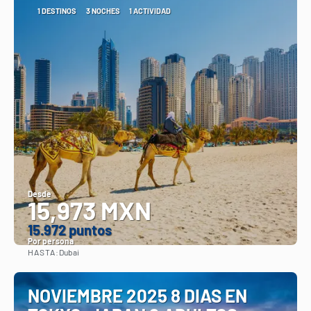
1 DESTINOS
3 NOCHES
1 ACTIVIDAD
Desde
15,973 MXN
15.972 puntos
Por persona
HASTA:
Dubai
Ver
NOVIEMBRE 2025 8 DIAS EN