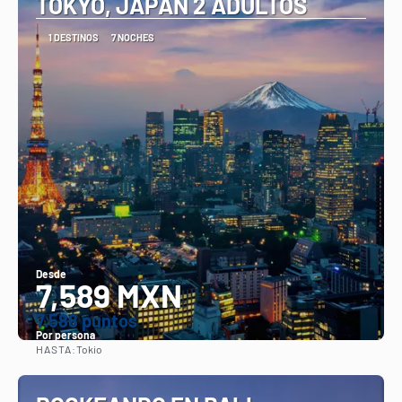
TOKYO, JAPAN 2 ADULTOS
1 DESTINOS
7 NOCHES
Desde
7,589 MXN
7.588 puntos
Por persona
HASTA:
Tokio
Ver