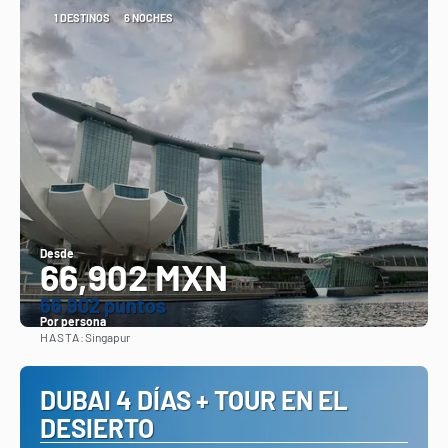
1 DESTINOS
6 NOCHES
Desde
66,902 MXN
66.902 puntos
Por persona
HASTA:
Singapur
Ver
DUBAI 4 DÍAS + TOUR EN EL
DESIERTO