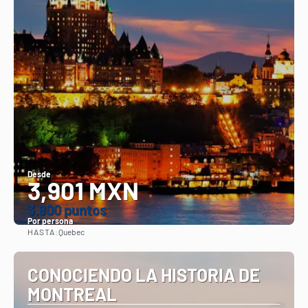
Desde
3,901 MXN
3.900 puntos
Por persona
HASTA:
Quebec
Ver
CONOCIENDO LA HISTORIA DE
MONTREAL