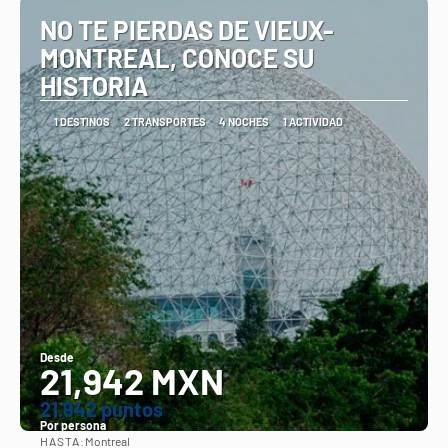
NO TE PIERDAS DE VIEUX-
MONTREAL, CONOCE SU
HISTORIA
1 DESTINOS
2 TRANSPORTES
4 NOCHES
1 ACTIVIDAD
Desde
21,942 MXN
21.942 puntos
Por persona
HASTA:
Montreal