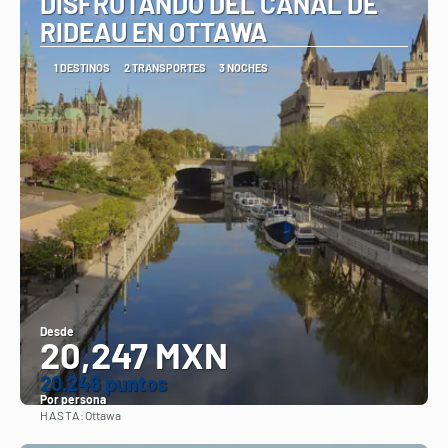
DISFRUTANDO DEL CANAL DE
RIDEAU EN OTTAWA
1 DESTINOS
2 TRANSPORTES
3 NOCHES
Desde
20,247 MXN
20.246 puntos
Por persona
HASTA:
Ottawa
Ver