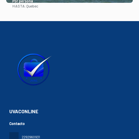
Por persona
HASTA:
Quebec
Ver
UVACONLINE
Contacto
2292960931