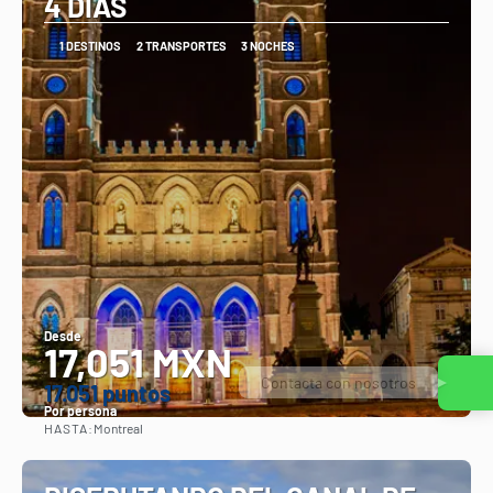
4 DIAS
1 DESTINOS
2 TRANSPORTES
3 NOCHES
Desde
17,051 MXN
17.051 puntos
Por persona
HASTA:
Montreal
Ver