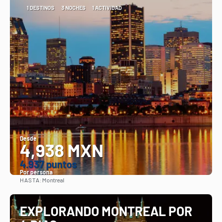
1 DESTINOS
3 NOCHES
1 ACTIVIDAD
Desde
4,938 MXN
4.937 puntos
Por persona
HASTA:
Montreal
Ver
EXPLORANDO MONTREAL POR