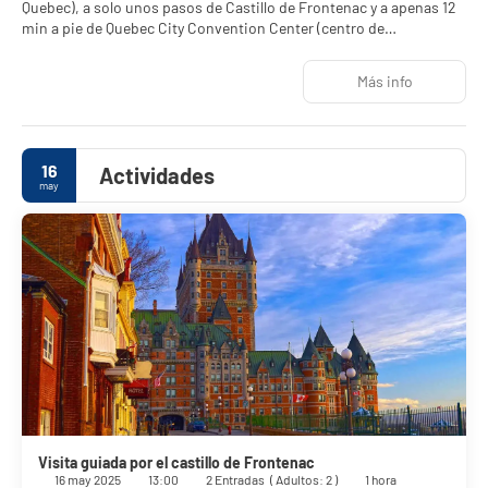
Quebec), a solo unos pasos de Castillo de Frontenac y a apenas 12
min a pie de Quebec City Convention Center (centro de
convenciones). Además, este hotel se encuentra a 0,3 km de
Ciudadela de Québec y a 0,4 km de Antiguo funicular de Quebec.
Más info
Con una terraza en la azotea donde descansar y comodidades
como conexión a Internet wifi gratis y una zona de pícnic, ¡no te
faltará de nada!
16
Actividades
may
Te sentirás como en tu propia casa en cualquiera de las 11
habitaciones con aire acondicionado, frigorífico y Smart TV. La
conexión wifi gratis te mantendrá en contacto con los tuyos.
Además, podrás disfrutar de canales digitales. El cuarto de baño
está provisto de bañera o ducha, cabezal de ducha tipo lluvia y
secadores de pelo. Entre las comodidades, se incluyen hervidor
eléctrico, además de un servicio de limpieza disponible a petición
y la posibilidad de solicitar tabla de planchar con plancha.
La recepción tiene un horario limitado.
Visita guiada por el castillo de Frontenac
16 may 2025
13:00
2 Entradas
(
Adultos: 2
)
1 hora