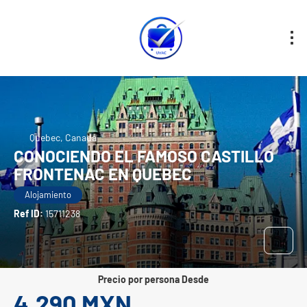
Quebec, Canadá
CONOCIENDO EL FAMOSO CASTILLO
FRONTENAC EN QUEBEC
Alojamiento
Ref ID:
15711238
precio por persona Desde
4,290 MXN