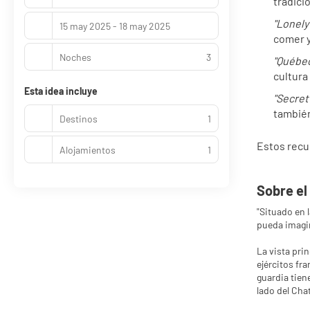
tradici
"Lonely
15 may 2025 - 18 may 2025
comer y
Noches
3
"Québec
cultura 
Esta idea incluye
"Secret
también
Destinos
1
Estos recur
Alojamientos
1
Sobre el
"Situado en 
pueda imagin
La vista pri
ejércitos fr
guardia tien
lado del Cha