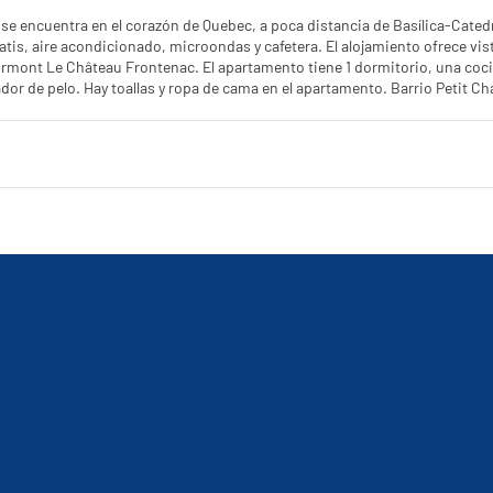
 se encuentra en el corazón de Quebec, a poca distancia de Basílica-Cate
atis, aire acondicionado, microondas y cafetera. El alojamiento ofrece vist
 apartamento tiene 1 dormitorio, una cocina totalmente equipada con nevera y horno, y 1 baño con bañera o
y toallas y ropa de cama en el apartamento. Barrio Petit Champlain está a 2,7 km del alojamiento, y Terrasse Dufferin está a 2 km.
o (Aeropuerto internacional de Québec-Jean Lesage) está a 12 km.