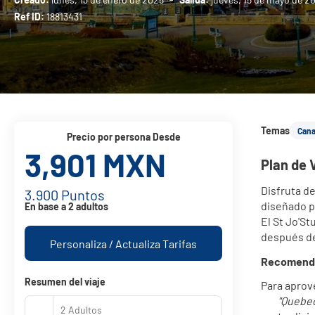
Ref ID:
18813431
Temas
Can
precio por persona Desde
3,901 MXN
Plan de 
Disfruta de
3.900 Puntos
diseñado p
En base a 2 adultos
El St Jo'S
después de
Personaliza / Actualiza Tarifas
Recomendac
Resumen del viaje
Para aprove
"Quebec
2 Adultos