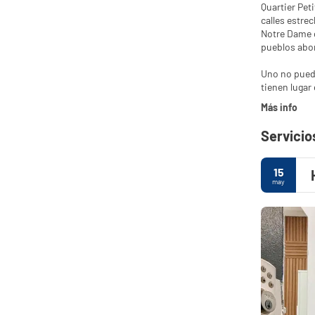
Quartier Pet
calles estre
Notre Dame d
pueblos abo
Uno no puede
Más info
Servicio
15
may