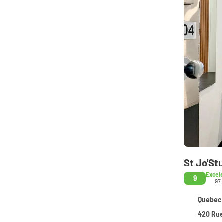
St Jo'St
Excel
9
97
Quebec 
420 Rue