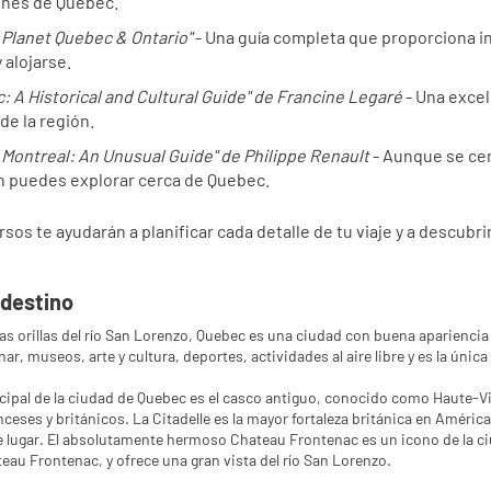
ones de Quebec.
 Planet Quebec & Ontario"
 - Una guía completa que proporciona in
 alojarse.
: A Historical and Cultural Guide" de Francine Legaré
 - Una excel
de la región.
 Montreal: An Unusual Guide" de Philippe Renault
 - Aunque se ce
 puedes explorar cerca de Quebec.
sos te ayudarán a planificar cada detalle de tu viaje y a descubr
 destino
las orillas del río San Lorenzo, Quebec es una ciudad con buena apariencia
ar, museos, arte y cultura, deportes, actividades al aire libre y es la únic
ncipal de la ciudad de Quebec es el casco antiguo, conocido como Haute-V
anceses y británicos. La Citadelle es la mayor fortaleza británica en Améri
e lugar. El absolutamente hermoso Chateau Frontenac es un icono de la ci
teau Frontenac, y ofrece una gran vista del río San Lorenzo.