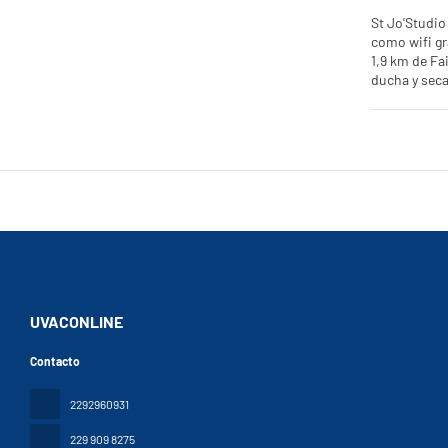
St Jo'Studio
como wifi gr
1,9 km de Fairmont Le Château Frontenac. El
ducha y secador de pelo. Ha
El aeropuert
UVACONLINE
Contacto
2292960931
229 909 8275