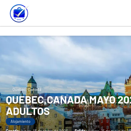
Quebec, Canadá
QUEBEC,CANADA MAYO 2025
ADULTOS
Alojamiento
Creado:
lunes, 13 de enero de 2025
-
Salida:
jueves, 15 de mayo de 2