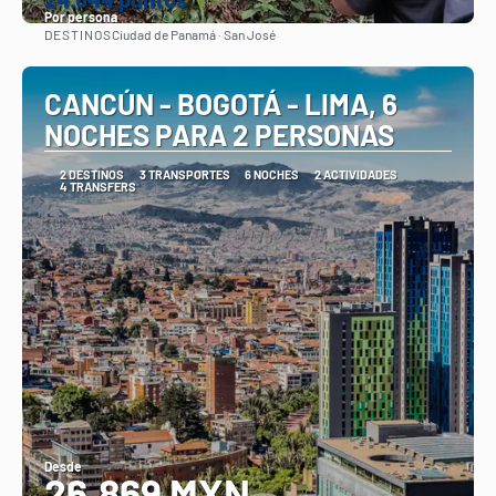
Por persona
DESTINOS
Ciudad de Panamá · San José
Ver
CANCÚN - BOGOTÁ - LIMA, 6
NOCHES PARA 2 PERSONAS
2 DESTINOS
3 TRANSPORTES
6 NOCHES
2 ACTIVIDADES
4 TRANSFERS
Desde
26,869 MXN