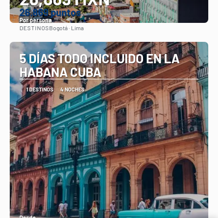
26.869 puntos
Por persona
DESTINOS
Bogotá · Lima
Ver
5 DÍAS TODO INCLUIDO EN LA
HABANA CUBA
1 DESTINOS
4 NOCHES
Desde