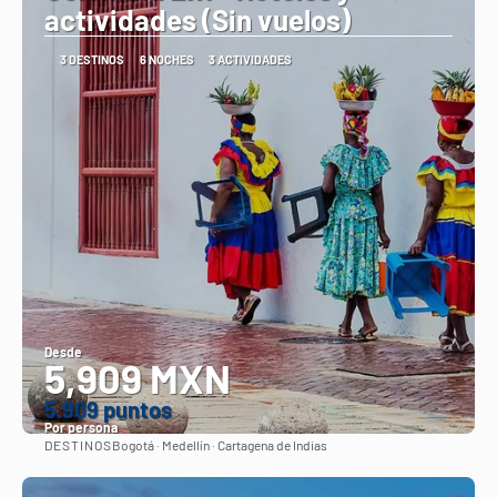
actividades (Sin vuelos)
3 DESTINOS
6 NOCHES
3 ACTIVIDADES
Desde
5,909 MXN
5.909 puntos
Por persona
DESTINOS
Bogotá · Medellín · Cartagena de Indias
Ver