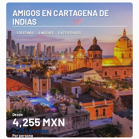
AMIGOS EN CARTAGENA DE
INDIAS
1 DESTINOS
4 NOCHES
3 ACTIVIDADES
Desde
4,255 MXN
4.254 puntos
Por persona