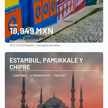
Desde
18,949 MXN
18.949 puntos
Por persona
DESTINOS
Medellín · Cartagena de Indias
Ver
ESTAMBUL, PAMUKKALE Y
CHIPRE
3 DESTINOS
4 TRANSPORTES
7 NOCHES