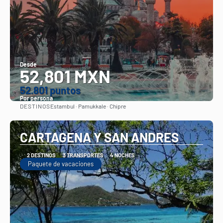
Desde
52,801 MXN
52.801 puntos
Por persona
DESTINOS
Estambul · Pamukkale · Chipre
Ver
CARTAGENA Y SAN ANDRES
2 DESTINOS
3 TRANSPORTES
4 NOCHES
Paquete de vacaciones