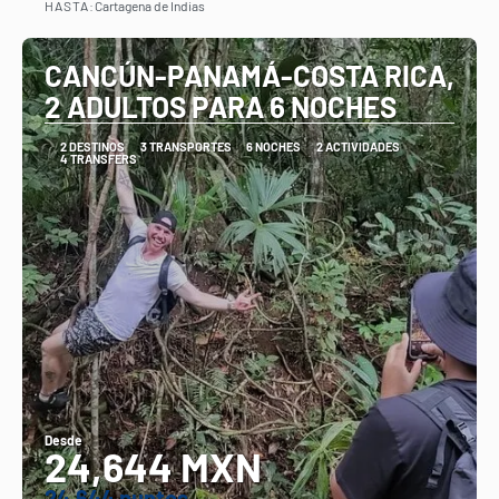
HASTA:
Cartagena de Indias
Ver
CANCÚN-PANAMÁ-COSTA RICA,
2 ADULTOS PARA 6 NOCHES
2 DESTINOS
3 TRANSPORTES
6 NOCHES
2 ACTIVIDADES
4 TRANSFERS
Desde
24,644 MXN
24.644 puntos