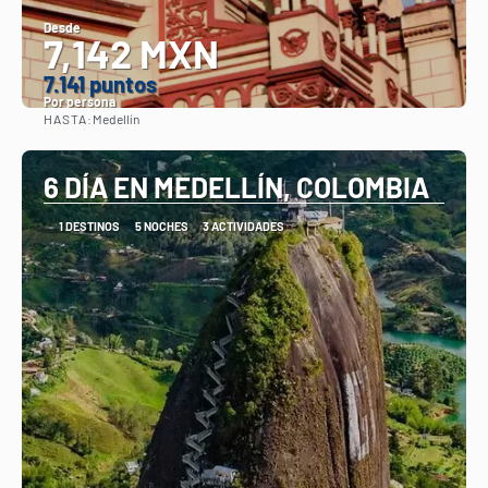
Desde
7,142 MXN
7.141 puntos
Por persona
HASTA:
Medellín
Ver
6 DÍA EN MEDELLÍN, COLOMBIA
1 DESTINOS
5 NOCHES
3 ACTIVIDADES