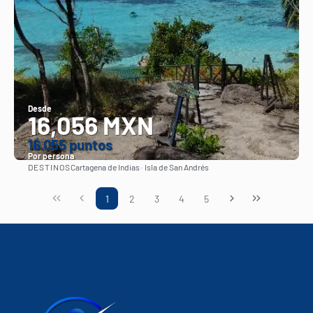
Desde
16,056 MXN
16.055 puntos
Por persona
DESTINOS
Cartagena de Indias · Isla de San Andrés
Ver
1
2
3
4
5