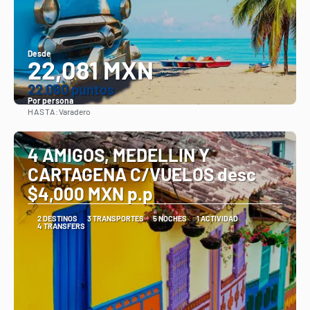
Desde
22,081 MXN
22.080 puntos
Por persona
HASTA:
Varadero
Ver
4 AMIGOS, MEDELLIN Y
CARTAGENA C/VUELOS desc
$4,000 MXN p.p
2 DESTINOS
3 TRANSPORTES
5 NOCHES
1 ACTIVIDAD
4 TRANSFERS