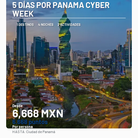
5 DÍAS POR PANAMA CYBER
WEEK
1 DESTINOS
4 NOCHES
2 ACTIVIDADES
Desde
6,668 MXN
6.668 puntos
Por persona
HASTA:
Ciudad de Panamá
Ver