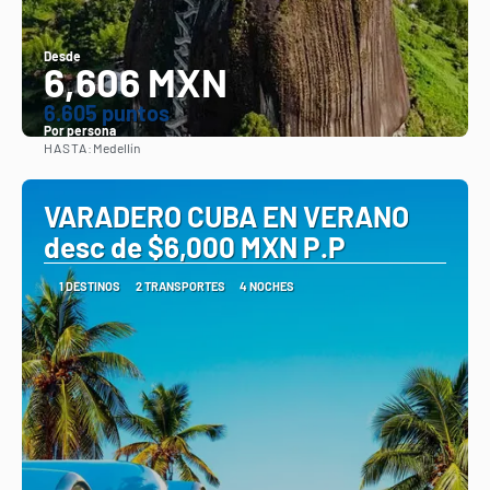
Desde
6,606 MXN
6.605 puntos
Por persona
HASTA:
Medellín
Ver
VARADERO CUBA EN VERANO
desc de $6,000 MXN P.P
1 DESTINOS
2 TRANSPORTES
4 NOCHES