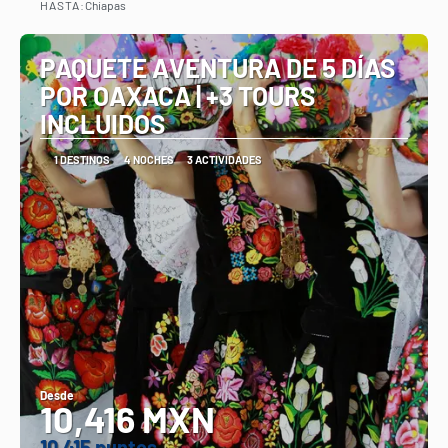
HASTA:
Chiapas
Ver
PAQUETE AVENTURA DE 5 DÍAS
POR OAXACA | +3 TOURS
INCLUIDOS
1 DESTINOS
4 NOCHES
3 ACTIVIDADES
Desde
10,416 MXN
10.415 puntos