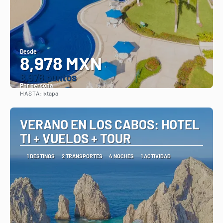
Desde
8,978 MXN
8.978 puntos
Por persona
HASTA:
Ixtapa
Ver
VERANO EN LOS CABOS: HOTEL
TI + VUELOS + TOUR
1 DESTINOS
2 TRANSPORTES
4 NOCHES
1 ACTIVIDAD