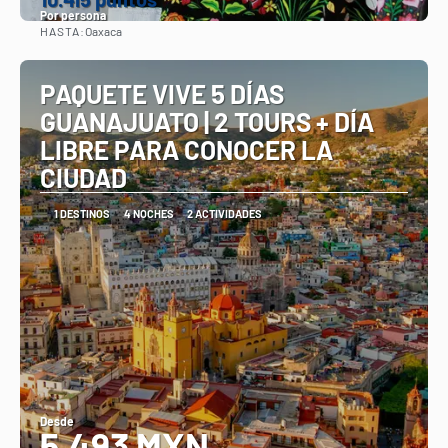
Por persona
HASTA:
Oaxaca
Ver
PAQUETE VIVE 5 DÍAS
GUANAJUATO | 2 TOURS + DÍA
LIBRE PARA CONOCER LA
CIUDAD
1 DESTINOS
4 NOCHES
2 ACTIVIDADES
Desde
5,493 MXN