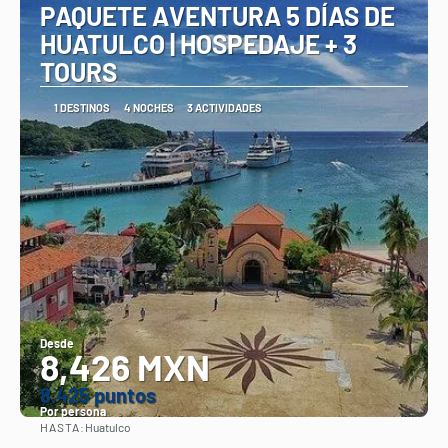
PAQUETE AVENTURA 5 DÍAS DE
HUATULCO | HOSPEDAJE + 3
TOURS
1 DESTINOS
4 NOCHES
3 ACTIVIDADES
Desde
8,426 MXN
8.425 puntos
Por persona
HASTA:
Huatulco
Ver