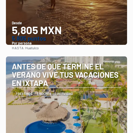
Desde
5,805 MXN
5.805 puntos
Por persona
HASTA:
Huatulco
Ver
ANTES DE QUE TERMINE EL
VERANO VIVE TUS VACACIONES
EN IXTAPA
1 DESTINOS
3 NOCHES
1 ACTIVIDAD