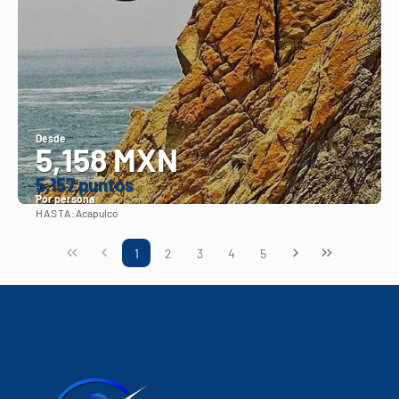
Desde
5,158 MXN
5.157 puntos
Por persona
HASTA:
Acapulco
Ver
1
2
3
4
5