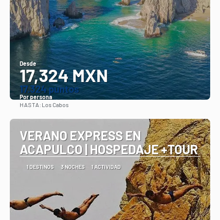
Desde
17,324 MXN
17.324 puntos
Por persona
HASTA:
Los Cabos
Ver
VERANO EXPRESS EN
ACAPULCO | HOSPEDAJE +TOUR
1 DESTINOS
3 NOCHES
1 ACTIVIDAD