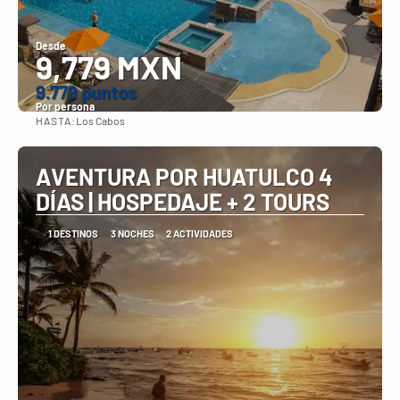
Desde
9,779 MXN
9.779 puntos
Por persona
HASTA:
Los Cabos
Ver
AVENTURA POR HUATULCO 4
DÍAS | HOSPEDAJE + 2 TOURS
1 DESTINOS
3 NOCHES
2 ACTIVIDADES