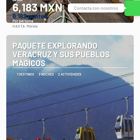
6,183 MXN
Contacta con nosotros
6.182 puntos
Por persona
HASTA:
Mérida
Ver
PAQUETE EXPLORANDO
VERACRUZ Y SUS PUEBLOS
MÁGICOS
1 DESTINOS
3 NOCHES
2 ACTIVIDADES