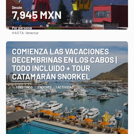
Desde
7,945 MXN
7.944 puntos
Por persona
HASTA:
Veracruz
Ver
COMIENZA LAS VACACIONES
DECEMBRINAS EN LOS CABOS |
TODO INCLUIDO + TOUR
CATAMARÁN SNORKEL
1 DESTINOS
3 NOCHES
1 ACTIVIDAD