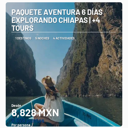
PAQUETE AVENTURA 6 DÍAS
EXPLORANDO CHIAPAS | +4
TOURS
1 DESTINOS
5 NOCHES
4 ACTIVIDADES
Desde
8,828 MXN
8.828 puntos
Por persona