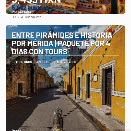
5.492 puntos
Por persona
HASTA:
Guanajuato
Ver
ENTRE PIRÁMIDES E HISTORIA
POR MÉRIDA | PAQUETE POR 4
DÍAS CON TOURS
1 DESTINOS
3 NOCHES
2 ACTIVIDADES
Desde