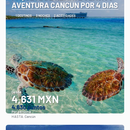
AVENTURA CANCUN POR 4 DIAS
1 DESTINOS
3 NOCHES
2 ACTIVIDADES
Desde
4,631 MXN
4.630 puntos
Por persona
HASTA:
Cancún
Ver