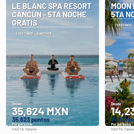
LE BLANC SPA RESORT
MOON 
CANCÚN - 5TA NOCHE
5TA N
GRATIS
1 DESTINOS
1 DESTINOS
5 NOCHES
Desde
Desde
35,624 MXN
14,2
35.623 puntos
14.231 p
Por persona
Por persona
HASTA:
HASTA:
Cancún
Cancú
Ver