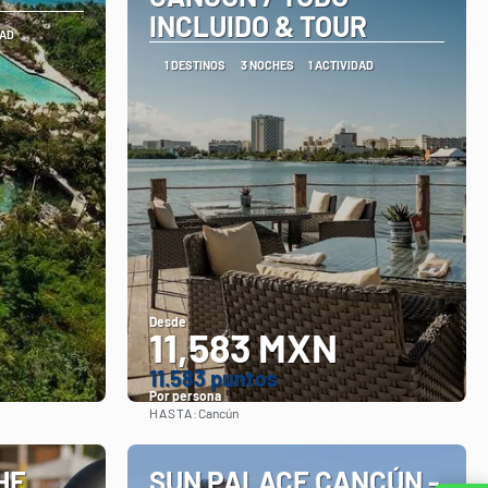
INCLUIDO & TOUR
DAD
1 DESTINOS
3 NOCHES
1 ACTIVIDAD
Desde
11,583 MXN
11.583 puntos
Por persona
HASTA:
Cancún
Ver
HE
SUN PALACE CANCÚN -