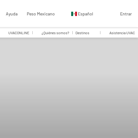
Ayuda
Peso Mexicano
Español
Entrar
UVACONLINE
¿Quiénes somos?
Destinos
Asistencia UVAC