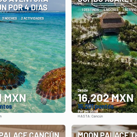
N POR 4 DIAS
1 DESTINOS
4 NOCHES
1 ACTIVI
3 NOCHES
2 ACTIVIDADES
Desde
1 MXN
16,202 MXN
untos
16.201 puntos
Por persona
HASTA:
n
Cancún
Ver
Ver
PALACE CANCÚN
MOON PALACE T