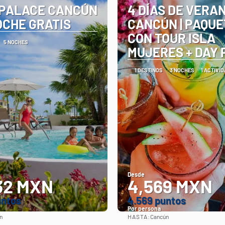
PALACE CANCÚN
4 DÍAS DE VERA
OCHE GRATIS
CANCÚN | PAQUE
CON TOUR ISLA
5 NOCHES
MUJERES + DAY 
1 DESTINOS
3 NOCHES
1 ACTIVI
Desde
32 MXN
4,569 MXN
untos
4.569 puntos
Por persona
HASTA:
n
Cancún
Ver
Ver