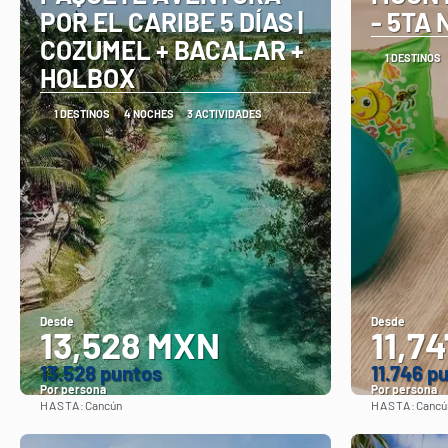
POR EL CARIBE 5 DÍAS |
- 5TA
COZUMEL + BACALAR +
1 DESTINOS
HOLBOX
1 DESTINOS
4 NOCHES
3 ACTIVIDADES
Desde
Desde
13,528 MXN
11,7
13.528 puntos
11.746 p
Por persona
Por persona
HASTA:
HASTA:
Cancún
Cancú
Ver