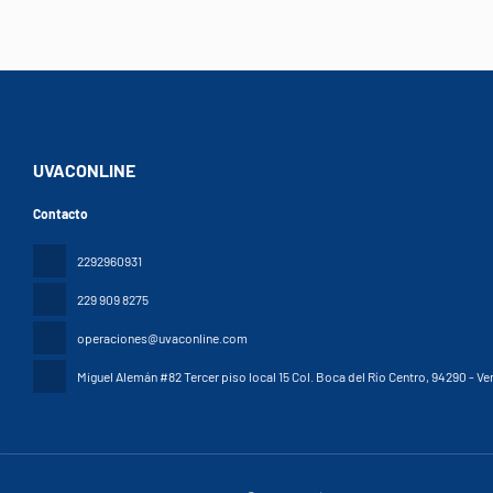
UVACONLINE
Contacto
2292960931
229 909 8275
operaciones@uvaconline.com
Miguel Alemán #82 Tercer piso local 15 Col. Boca del Río Centro
, 94290 - Ve