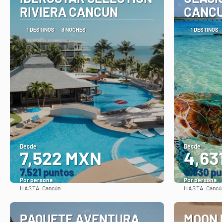
RIVIERA CANCUN
CANCU
1 DESTINOS
3 NOCHES
1 DESTINOS
Desde
Desde
7,522 MXN
4,63
7.521 puntos
4.630 p
Por persona
Por persona
HASTA:
HASTA:
Cancún
Cancú
Ver
PAQUETE AVENTURA
MOON 