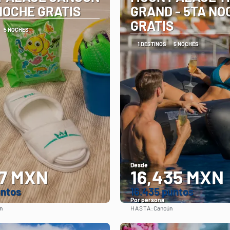
 NOCHE GRATIS
GRAND - 5TA NO
GRATIS
5 NOCHES
1 DESTINOS
5 NOCHES
Desde
47 MXN
16,435 MXN
untos
16.435 puntos
Por persona
HASTA:
n
Cancún
Ver
Ver