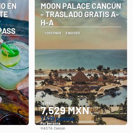
NO EN
MOON PALACE CANCÚN
TE
- TRASLADO GRATIS A-
H-A
PASS
1 DESTINOS
3 NOCHES
DAD
Desde
7,529 MXN
7.529 puntos
Por persona
HASTA:
Cancún
Ver