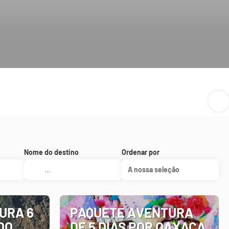
Nome do destino
Ordenar por
A nossa seleção
URA 6
PAQUETE AVENTURA
DO
DE 5 DÍAS POR OAXACA