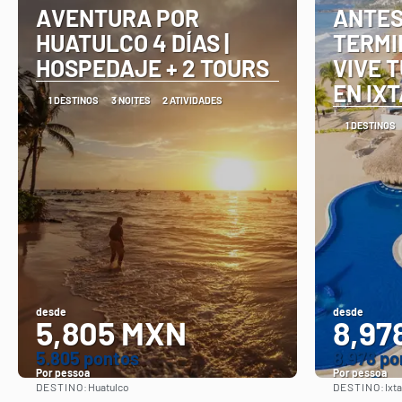
AVENTURA POR
ANTES
HUATULCO 4 DÍAS |
TERMI
HOSPEDAJE + 2 TOURS
VIVE 
EN IX
1 DESTINOS
3 NOITES
2 ATIVIDADES
1 DESTINOS
desde
desde
5,805 MXN
8,97
5.805 pontos
8.978 po
Por pessoa
Por pessoa
DESTINO:
DESTINO:
Huatulco
Ixt
Vejo