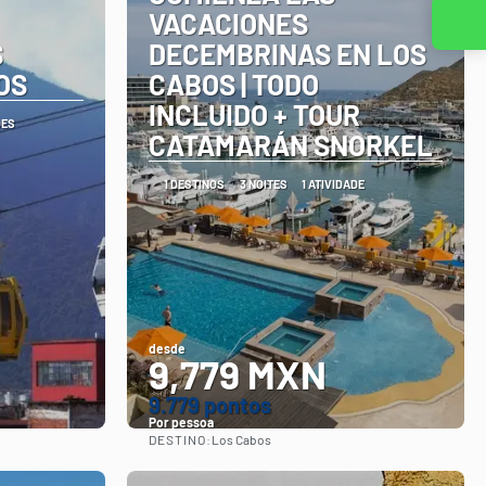
VACACIONES
Entre em contato conosco
S
DECEMBRINAS EN LOS
OS
CABOS | TODO
INCLUIDO + TOUR
DES
CATAMARÁN SNORKEL
1 DESTINOS
3 NOITES
1 ATIVIDADE
desde
9,779 MXN
9.779 pontos
Por pessoa
DESTINO:
Los Cabos
Vejo