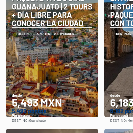
GUANAJUATO | 2 TOURS
HISTOR
+ DÍA LIBRE PARA
PAQUE
CONOCER LA CIUDAD
CON T
1 DESTINOS
4 NOITES
2 ATIVIDADES
1 DESTINOS
desde
desde
5,493 MXN
6,18
5.492 pontos
6.182 po
Por pessoa
Por pessoa
DESTINO:
DESTINO:
Guanajuato
Mer
Vejo