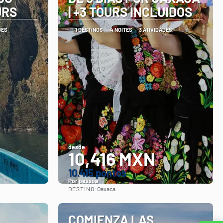
URS
| +3 TOURS INCLUIDOS
DES
1 DESTINOS
4 NOITES
3 ATIVIDADES
desde
10,416 MXN
10.415 pontos
Por pessoa
DESTINO:
Oaxaca
Vejo
COMIENZA LAS