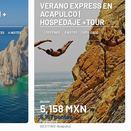
VERANO EXPRESS EN
 +
ACAPULCO |
HOSPEDAJE +TOUR
TES
4 NOITES
1 DESTINOS
3 NOITES
1 ATIVIDADE
desde
5,158 MXN
5.157 pontos
Por pessoa
DESTINO:
Acapulco
Vejo