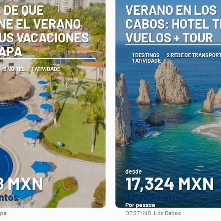
 DE QUE
VERANO EN LOS
NE EL VERANO
CABOS: HOTEL TI
TUS VACACIONES
VUELOS + TOUR
TAPA
1 DESTINOS
2 REDE DE TRANSPOR
1 ATIVIDADE
3 NOITES
1 ATIVIDADE
desde
8 MXN
17,324 MXN
ntos
17.324 pontos
Por pessoa
DESTINO:
apa
Los Cabos
Vejo
Vejo