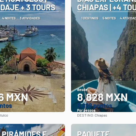
DAJE + 3 TOURS
CHIAPAS | +4 TO
4 NOITES
3 ATIVIDADES
1 DESTINOS
5 NOITES
4 ATIVIDA
desde
6 MXN
8,828 MXN
ontos
8.828 pontos
Por pessoa
DESTINO:
tulco
Chiapas
Vejo
Vejo
 PIRÁMIDES E
PAQUETE