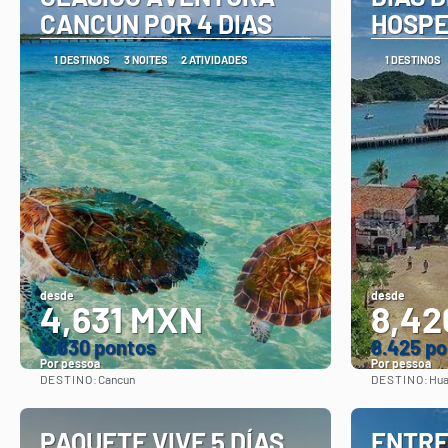
CANCUN POR 4 DIAS
HOSPE
1 DESTINOS
3 NOITES
2 ATIVIDADES
1 DESTINOS
desde
desde
4,631 MXN
8,42
4.630 pontos
8.425 p
Por pessoa
Por pessoa
DESTINO:
DESTINO:
Cancun
Hua
Vejo
PAQUETE VIVE 5 DÍAS
ENTRE