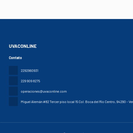
UVACONLINE
Contato
2292960931
229 909 8275
operaciones@uvaconline.com
Miguel Alemán #82 Tercer piso local 15 Col. Boca del Río Centro
, 94290 - Ve