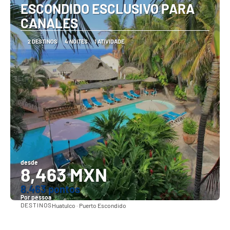
ESCONDIDO ESCLUSIVO PARA
CANALES
2 DESTINOS
4 NOITES
1 ATIVIDADE
desde
8,463 MXN
8.463 pontos
Por pessoa
DESTINOS
Huatulco · Puerto Escondido
Vejo