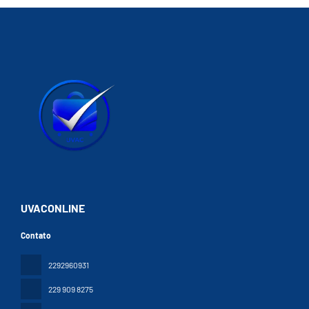
UVACONLINE
Contato
2292960931
229 909 8275