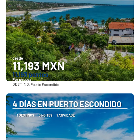
desde
11,193 MXN
11.193 pontos
Por pessoa
DESTINO:
Puerto Escondido
Vejo
4 DÍAS EN PUERTO ESCONDIDO
1 DESTINOS
3 NOITES
1 ATIVIDADE