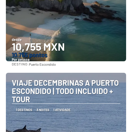
desde
10,755 MXN
10.755 pontos
Por pessoa
DESTINO:
Puerto Escondido
Vejo
VIAJE DECEMBRINAS A PUERTO
ESCONDIDO | TODO INCLUIDO +
TOUR
1 DESTINOS
3 NOITES
1 ATIVIDADE