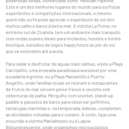
poderosas ondas, conhecidas como "Mexican Pipeline".
Este é um dos melhores lugares do mundo para surfistas
experientes e competições internacionais, e mesmo
quem não surfa pode apreciar o espetáculo de um dos
muitos cafés e bares à beira-mar. A vizinha La Punta, no
extremo sul de Zicatela, tem um ambiente mais tranquilo,
com ondas suaves ideais para iniciantes, hostels e hotéis
boutique, estúdios de ioga e happy hours ao pôr do sol
que se estendem até a areia.
Para nadar e desfrutar de águas mais calmas, visite a Playa
Carrizalillo, uma enseada paradisíaca acessível por uma
escadaria íngreme, ou a Playa Manzanillo e Puerto
Angelito, onde famílias locais se reúnem e restaurantes
de frutos do mar servem peixe fresco e ceviche sob
coberturas de palha. Mergulho com snorkel, stand-up
paddle e passeios de barco para observar golfinhos,
tartarugas marinhas e, na temporada, baleias, completam
as atividades voltadas para o oceano. À noite, faça uma
excursão à vizinha Manialtepec ou à Lagoa
Bioluminescente, onde organismos microscópicos