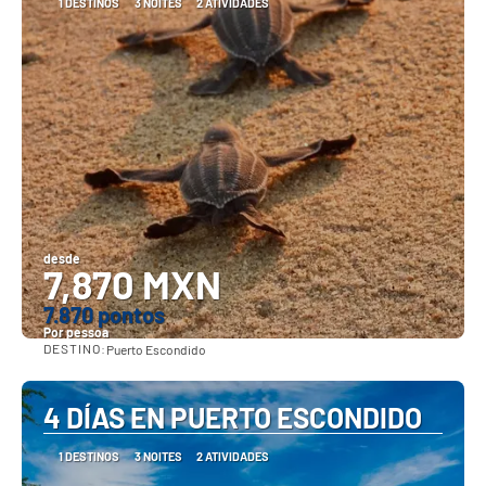
1 DESTINOS
3 NOITES
2 ATIVIDADES
desde
7,870 MXN
7.870 pontos
Por pessoa
DESTINO:
Puerto Escondido
Vejo
4 DÍAS EN PUERTO ESCONDIDO
1 DESTINOS
3 NOITES
2 ATIVIDADES