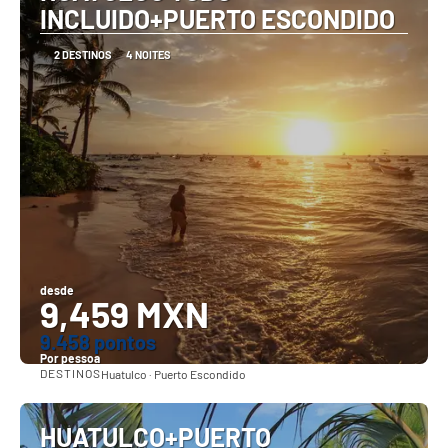
INCLUIDO+PUERTO ESCONDIDO
2 DESTINOS
4 NOITES
desde
9,459 MXN
9.458 pontos
Por pessoa
DESTINOS
Huatulco · Puerto Escondido
Vejo
HUATULCO+PUERTO