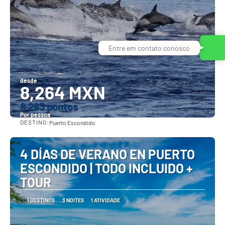
Entre em contato conosco
desde
8,264 MXN
8.263 pontos
Por pessoa
DESTINO:
Puerto Escondido
Vejo
4 DÍAS DE VERANO EN PUERTO
ESCONDIDO | TODO INCLUIDO +
TOUR
1 DESTINOS
3 NOITES
1 ATIVIDADE