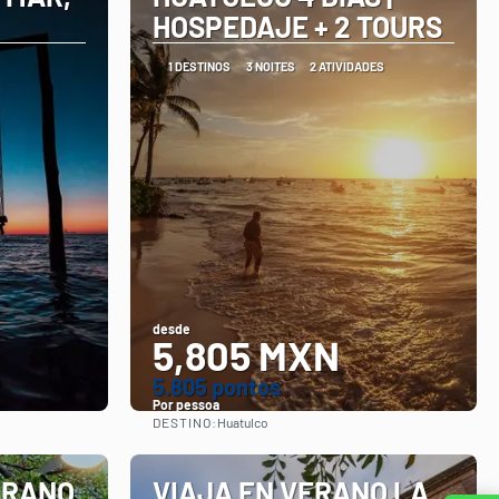
HOSPEDAJE + 2 TOURS
1 DESTINOS
3 NOITES
2 ATIVIDADES
desde
5,805 MXN
5.805 pontos
Por pessoa
DESTINO:
Huatulco
Vejo
ERANO
VIAJA EN VERANO LA