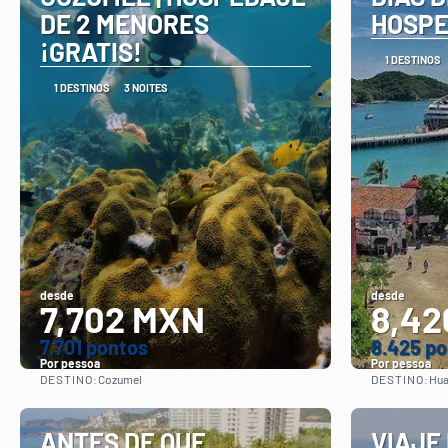
DE 2 MENORES
HOSPE
¡GRATIS!
1 DESTINOS
1 DESTINOS
3 NOITES
desde
desde
7,702 MXN
8,42
7.701 pontos
8.425 p
Por pessoa
Por pessoa
DESTINO:
DESTINO:
Cozumel
Hua
Vejo
ANTES DE QUE
VIAJE