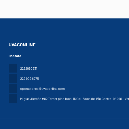
UVACONLINE
Contato
2292960931
229 909 8275
operaciones@uvaconline.com
Miguel Alemán #82 Tercer piso local 15 Col. Boca del Río Centro
, 94290 - Ve