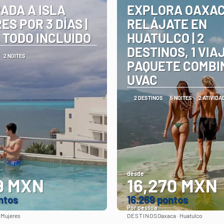
ADA A ISLA
EXPLORA OAXAC
S POR 3 DÍAS |
RELÁJATE EN
 TODO INCLUIDO
HUATULCO | 2
DESTINOS, 1 VIAJ
2 NOITES
PAQUETE COMBI
UVAC
2 DESTINOS
5 NOITES
2 ATIVIDA
desde
9 MXN
16,270 MXN
ntos
16.269 pontos
Por pessoa
DESTINOS
a Mujeres
Oaxaca · Huatulco
Vejo
Vejo