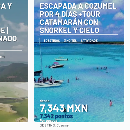
A Y
ESCAPADA A COZUMEL
POR 4 DÍAS +TOUR
CATAMARÁN CON
E |
SNORKEL Y CIELO
NADO
1 DESTINOS
3 NOITES
1 ATIVIDADE
DES
desde
7,343 MXN
7.342 pontos
Por pessoa
DESTINO:
Cozumel
Vejo