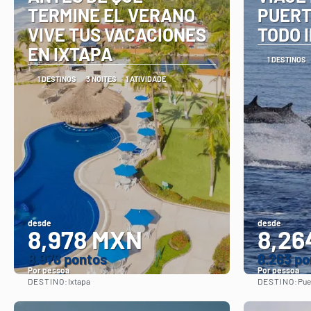
TERMINE EL VERANO
PUERT
VIVE TUS VACACIONES
TODO 
EN IXTAPA
1 DESTINOS
1 DESTINOS
3 NOITES
1 ATIVIDADE
desde
desde
8,978 MXN
8,26
8.978 pontos
8.263 po
Por pessoa
Por pessoa
DESTINO:
DESTINO:
Ixtapa
Pue
Vejo