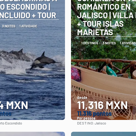
O ESCONDIDO |
ROMÁNTICO EN
INCLUIDO + TOUR
JALISCO | VILLA
+ TOUR ISLAS
3 NOITES
1 ATIVIDADE
MARIETAS
1 DESTINOS
3 NOITES
1 ATIVIDAD
desde
4 MXN
11,316 MXN
ntos
11.316 pontos
Por pessoa
DESTINO:
rto Escondido
Jalisco
Vejo
Vejo