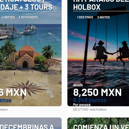
DAJE + 3 TOURS
HOLBOX
4 NOITES
3 ATIVIDADES
1 DESTINOS
2 NOITES
desde
6 MXN
8,250 MXN
ontos
8.249 pontos
Por pessoa
DESTINO:
tulco
Isla Holbox
Vejo
Vejo
 DECEMBRINAS A
COMIENZA UN V