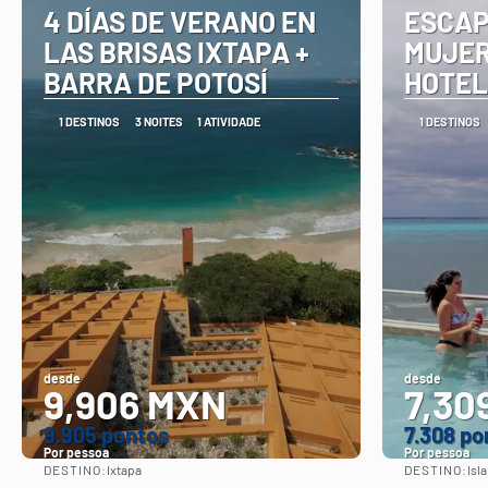
4 DÍAS DE VERANO EN
ESCAP
LAS BRISAS IXTAPA +
MUJERE
BARRA DE POTOSÍ
HOTEL
1 DESTINOS
3 NOITES
1 ATIVIDADE
1 DESTINOS
desde
desde
9,906 MXN
7,30
9.905 pontos
7.308 po
Por pessoa
Por pessoa
DESTINO:
DESTINO:
Ixtapa
Isl
Vejo