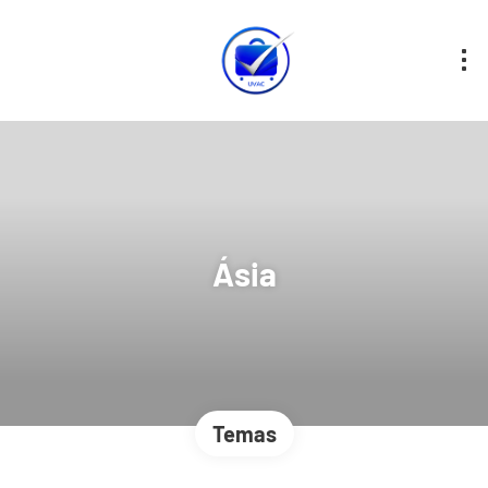
Ásia
Temas