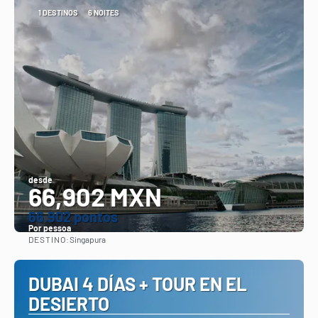
1 DESTINOS
6 NOITES
desde
66,902 MXN
66.902 pontos
Por pessoa
DESTINO:
Singapura
Vejo
DUBAI 4 DÍAS + TOUR EN EL
DESIERTO