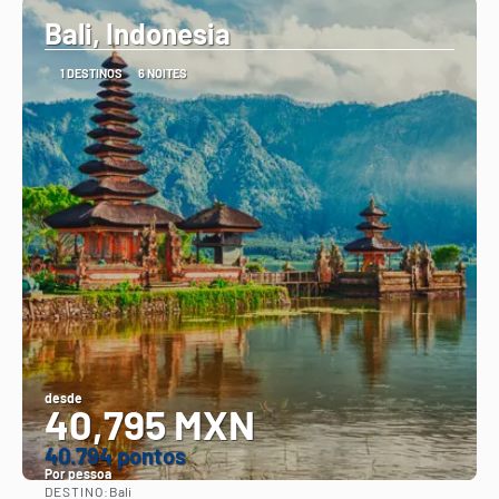
Bali, Indonesia
1 DESTINOS
6 NOITES
desde
40,795 MXN
40.794 pontos
Por pessoa
DESTINO:
Bali