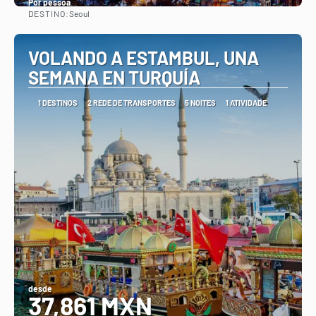
Por pessoa
DESTINO:
Seoul
Vejo
VOLANDO A ESTAMBUL, UNA
SEMANA EN TURQUÍA
1 DESTINOS
2 REDE DE TRANSPORTES
5 NOITES
1 ATIVIDADE
desde
37,861 MXN