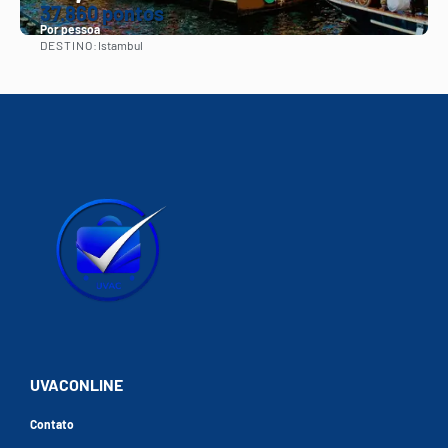
37.860 pontos
Por pessoa
DESTINO:
Istambul
Vejo
UVACONLINE
Contato