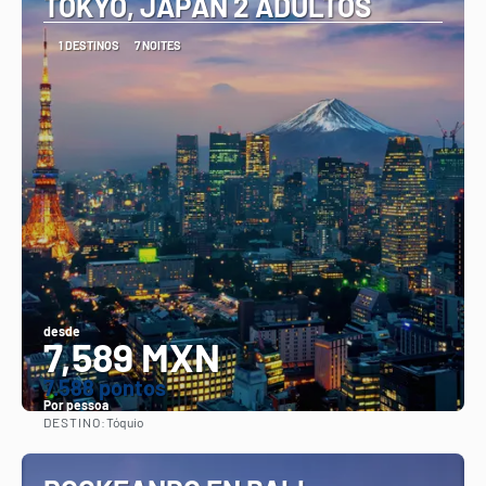
TOKYO, JAPAN 2 ADULTOS
1 DESTINOS
7 NOITES
desde
7,589 MXN
7.588 pontos
Por pessoa
DESTINO:
Tóquio
Vejo