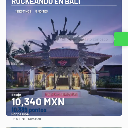
ROCKEANDO EN BALI
1 DESTINOS
5 NOITES
Entre em contato conosco
desde
10,340 MXN
10.339 pontos
Por pessoa
DESTINO:
Kuta Bali
Vejo