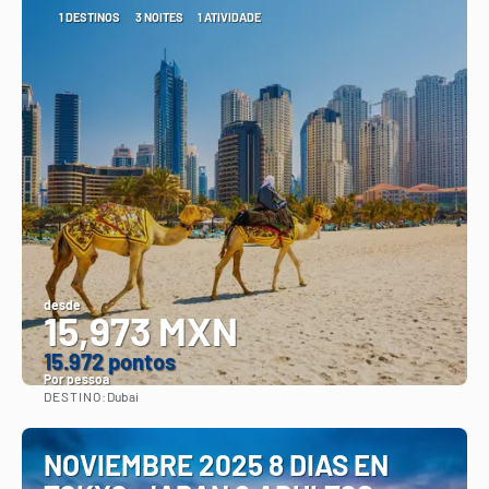
1 DESTINOS
3 NOITES
1 ATIVIDADE
desde
15,973 MXN
15.972 pontos
Por pessoa
DESTINO:
Dubai
Vejo
NOVIEMBRE 2025 8 DIAS EN