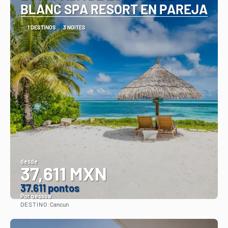
BLANC SPA RESORT EN PAREJA
1 DESTINOS
3 NOITES
desde
37,611 MXN
37.611 pontos
Por pessoa
DESTINO:
Cancun
Vejo