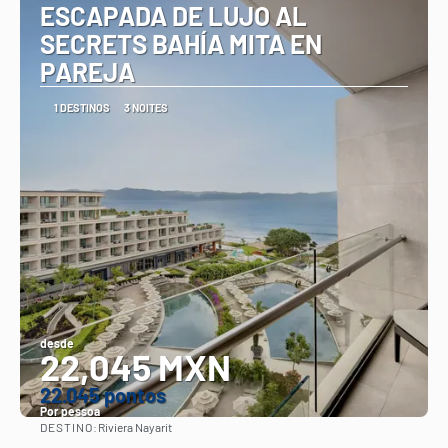
ESCAPADA DE LUJO AL
SECRETS BAHÍA MITA EN
PAREJA
1 DESTINOS
3 NOITES
desde
22,045 MXN
22.045 pontos
Por pessoa
DESTINO:
Riviera Nayarit
Vejo