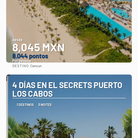
desde
8,045 MXN
8.044 pontos
Por pessoa
DESTINO:
Cancun
Vejo
4 DÍAS EN EL SECRETS PUERTO
LOS CABOS
1 DESTINOS
3 NOITES