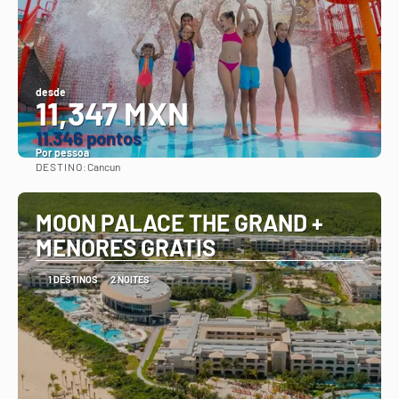
desde
11,347 MXN
11.346 pontos
Por pessoa
DESTINO:
Cancun
Vejo
MOON PALACE THE GRAND +
MENORES GRATIS
1 DESTINOS
2 NOITES