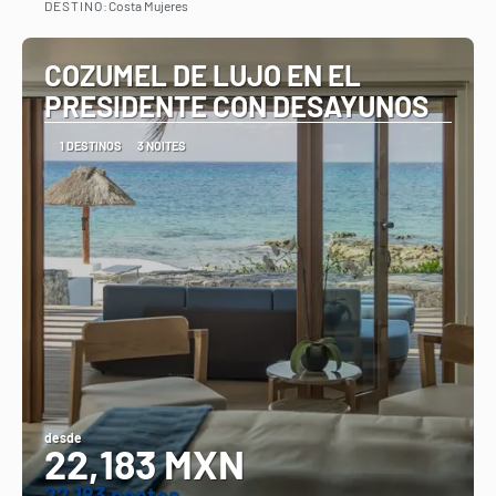
DESTINO:
Costa Mujeres
Vejo
COZUMEL DE LUJO EN EL
PRESIDENTE CON DESAYUNOS
1 DESTINOS
3 NOITES
desde
22,183 MXN
22.183 pontos