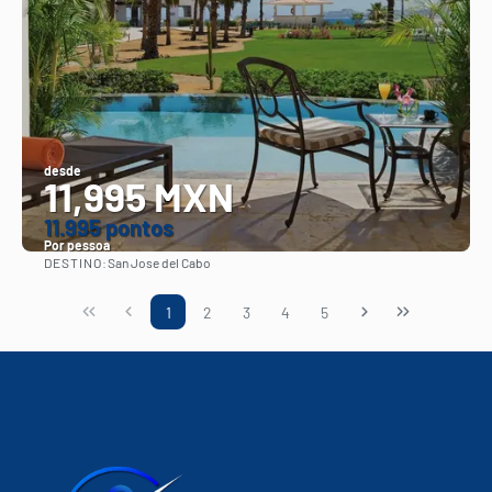
desde
11,995 MXN
11.995 pontos
Por pessoa
DESTINO:
San Jose del Cabo
Vejo
1
2
3
4
5