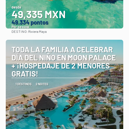
desde
49,335 MXN
49.334 pontos
Por pessoa
DESTINO:
Riviera Maya
Vejo
TODA LA FAMILIA A CELEBRAR
DÍA DEL NIÑO EN MOON PALACE
+ ¡HOSPEDAJE DE 2 MENORES
GRATIS!
1 DESTINOS
2 NOITES