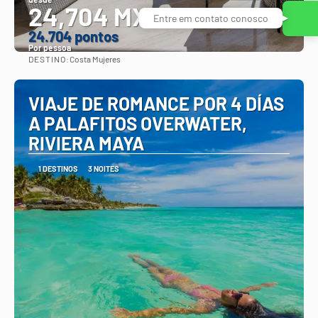
24,704 MXN
Entre em contato conosco
24.704 pontos
Por pessoa
DESTINO:
Costa Mujeres
Vejo
VIAJE DE ROMANCE POR 4 DÍAS
A PALAFITOS OVERWATER,
RIVIERA MAYA
1 DESTINOS
3 NOITES