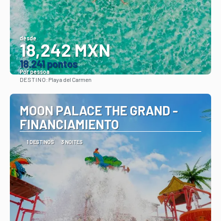
desde
18,242 MXN
18.241 pontos
Por pessoa
DESTINO:
Playa del Carmen
Vejo
MOON PALACE THE GRAND -
FINANCIAMIENTO
1 DESTINOS
3 NOITES