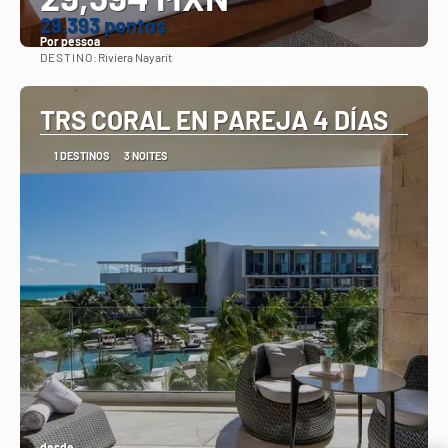
29.393 pontos
Por pessoa
DESTINO:
Riviera Nayarit
Vejo
TRS CORAL EN PAREJA 4 DÍAS
1 DESTINOS
3 NOITES
desde