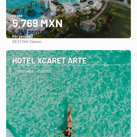
desde
5,769 MXN
5.769 pontos
Por pessoa
DESTINO:
Cancun
Vejo
HOTEL XCARET ARTE
1 DESTINOS
2 NOITES