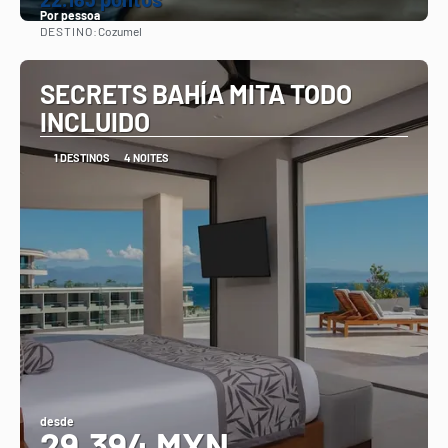
Por pessoa
DESTINO:
Cozumel
Vejo
SECRETS BAHÍA MITA TODO
INCLUIDO
1 DESTINOS
4 NOITES
desde
29,394 MXN