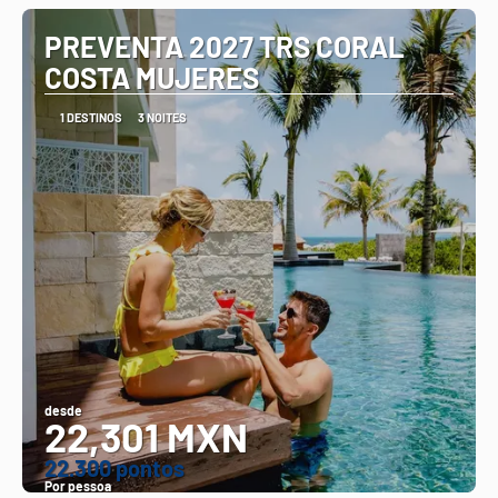
PREVENTA 2027 TRS CORAL
COSTA MUJERES
1 DESTINOS
3 NOITES
desde
22,301 MXN
22.300 pontos
Por pessoa