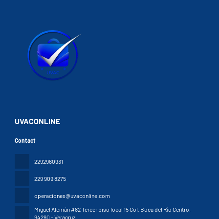
UVACONLINE
Contact
2292960931
229 909 8275
operaciones@uvaconline.com
Miguel Alemán #82 Tercer piso local 15 Col. Boca del Río Centro
,
94290 - Veracruz