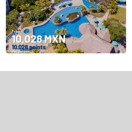
From
10,028 MXN
10.028 points
Per person
See