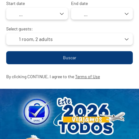
Start date
End date
Select guests:
1 room,
2 adults
Buscar
By clicking CONTINUE, I agree to the
Terms of Use