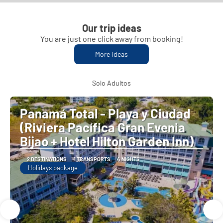
Our trip ideas
You are just one click away from booking!
More ideas
Solo Adultos
Panamá Total - Playa y Ciudad
(Riviera Pacífica Gran Evenia
Bijao + Hotel Hilton Garden Inn)
2 DESTINATIONS
1 TRANSPORTS
4 NIGHTS
Holidays package