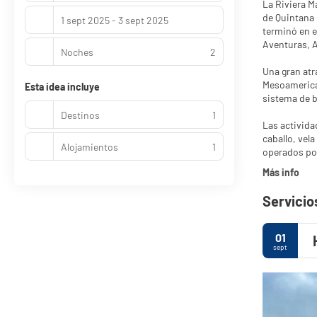
La Riviera M
de Quintana 
1 sept 2025 - 3 sept 2025
terminó en e
Aventuras, 
Noches
2
Una gran atr
Mesoamerican
Esta idea incluye
sistema de b
Destinos
1
Las activida
caballo, vel
Alojamientos
1
operados por
Más info
Servicio
01
sept