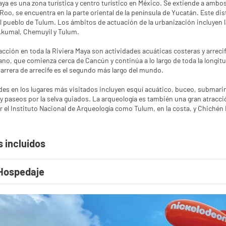
aya es una zona turística y centro turístico en México. Se extiende a ambos 
Roo, se encuentra en la parte oriental de la península de Yucatán. Este di
l pueblo de Tulum. Los ámbitos de actuación de la urbanización incluyen l
Akumal, Chemuyil y Tulum.
acción en toda la Riviera Maya son actividades acuáticas costeras y arreci
o, que comienza cerca de Cancún y continúa a lo largo de toda la longitu
arrera de arrecife es el segundo más largo del mundo.
des en los lugares más visitados incluyen esquí acuático, buceo, submarin
a y paseos por la selva guiados. La arqueología es también una gran atracci
 el Instituto Nacional de Arqueología como Tulum, en la costa, y Chichén It
s incluidos
Hospedaje