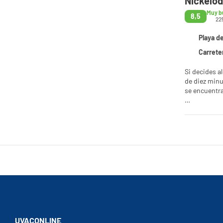
Nickelod
Muy b
8,5
22
Playa d
Carretera Ca
Si decides a
de diez minutos 
se encuentra
Relájate en 
parque acuát
Internet wifi
Te sentirás 
TV. Las cama
amueblado. L
ducha indepe
Come algo en
de un detall
tu sed en uno
UVACONLINE