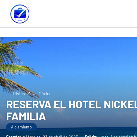
Riviera Maya, México
RESERVA EL HOTEL NICKE
FAMILIA
Alojamiento
Creado:
miércoles, 23 de abril de 2025
-
Salida:
lunes, 1 de septiemb