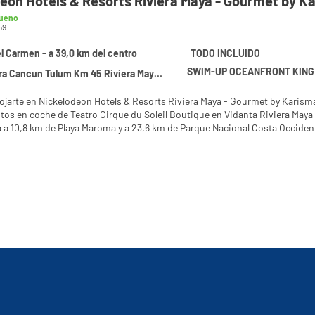
eon Hotels & Resorts Riviera Maya - Gourmet by Kar
ueno
59
el Carmen - a 39,0 km del centro
TODO INCLUIDO
SWIM-UP OCEANFRONT KING
ncun Tulum Km 45 Riviera Maya, Playa del Carmen 77710
lojarte en Nickelodeon Hotels & Resorts Riviera Maya - Gourmet by Karisma 
en coche de Teatro Cirque du Soleil Boutique en Vidanta Riviera Maya y Campo de golf Playa Paraí
 a 10,8 km de Playa Maroma y a 23,6 km de Parque Nacional Costa Occident
el spa completo, que ofrece masajes, tratamientos corporales y tratamiento
ico de acceso gratuito, un centro de bienestar abierto las 24 horas y una pi
 gratis, servicios de conserjería y servicio de cuidado infantil (de pago).
como en tu propia casa en cualquiera de las 280 habitaciones con decoraci
s cuentan con colchones viscoelásticos y sábanas italianas Frette para 
a conexión wifi gratis te mantendrá en contacto con los tuyos. Además, po
ndientes está provisto de bañera profunda y cabezal de ducha tipo lluvia
 YACHT CLUB, WORLD CUISINE, uno de los 6 restaurantes de este hotel, o 
e de bienvenida gratuito organizado por la recepción todos los días, do
 de los 3 bares con salón o los 2 bares en la piscina.