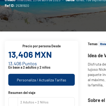
Ref ID:
25381920
Temas
Rivi
precio por persona Desde
13,406 MXN
Idea de 
13.406 Puntos
Disfruta de
En base a 2 adultos y 2 niños
lujoso Nick
paquete in
al máximo.
Personaliza / Actualiza Tarifas
la familia.
Resumen del viaje
Sobre el
2 Adultos + 2 Niños