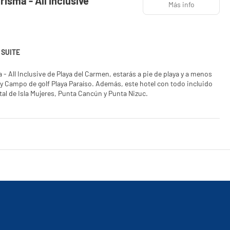
isma - All Inclusive
Más info
 SUITE
- All Inclusive de Playa del Carmen, estarás a pie de playa y a menos
so. Además, este hotel con todo incluido
al de Isla Mujeres, Punta Cancún y Punta Nizuc.
s faciales. Aprovecha las instalaciones recreativas, que incluyen un
scina al aire libre. Otros servicios de este hotel incluyen conexión a
ones diferentes, equipadas con artículos del minibar gratis y Smart
descansar plácidamente. Las habitaciones disponen de balcón
drás disfrutar de canales por satélite. El baño privado con bañera y
.
simplemente llama al servicio de habitaciones las 24 horas. Disfruta
nde podrás conocer a otros huéspedes mientras tomas un bocado. Apaga