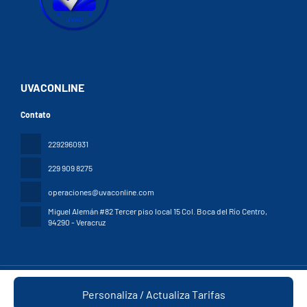
UVACONLINE
Contato
2292960931
229 909 8275
operaciones@uvaconline.com
Miguel Alemán #82 Tercer piso local 15 Col. Boca del Río Centro
,
94290 - Veracruz
Todos os direitos reservados UVAC © 2026
Términos y Condiciones
Personaliza / Actualiza Tarifas