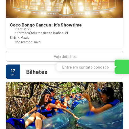
Coco Bongo Cancun: It's Showtime
16 set. 2025
2 Entradas
(
Adultos desde 18 años: 2
)
Drink Pack
Não reembolsável
Veja detalhes
Entre em contato conosco
17
Bilhetes
set.