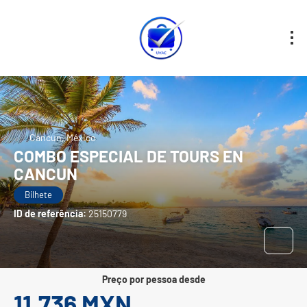
Cancun, México
COMBO ESPECIAL DE TOURS EN
CANCUN
Bilhete
ID de referência:
25150779
preço por pessoa desde
11,736 MXN