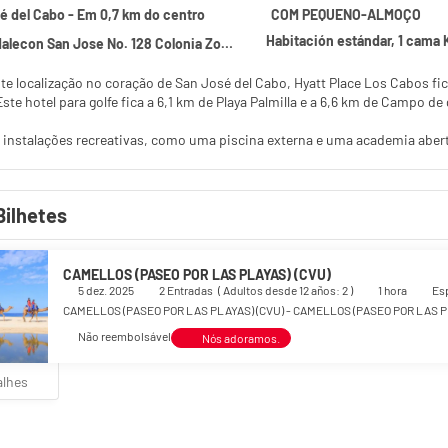
é del Cabo - Em 0,7 km do centro
COM PEQUENO-ALMOÇO
Habitación estándar, 1 cama 
San Jose No. 128 Colonia Zona Hotelera, San José del Cabo 23406
ção no coração de San José del Cabo, Hyatt Place Los Cabos fica a 4 minutos de carro de Missão de São José e a 6 minutos de Puerto
Los Cabos. Este hotel para golfe fica a 6,1 km de Playa Palmilla e a 6,6 km de Campo
 instalações recreativas, como uma piscina externa e uma academia abert
alão de baile.
 casa em um de nossos 157 quartos com decoração individual, com gelade
Bilhetes
priedade oferece Wi-Fi de cortesia para navegar na web e canais via satél
presenta produtos de toalete de grife e secadores de cabelo.
 deliciosa refeição no um restaurante ou experimente os petiscos servido
CAMELLOS (PASEO POR LAS PLAYAS) (CVU)
ate sua sede com sua bebida favorita em um bar/lounge. Buffet de café da
5 dez. 2025
2 Entradas
(
Adultos desde 12 años: 2
)
1 hora
Es
CAMELLOS (PASEO POR LAS PLAYAS) (CVU) - CAMELLOS (PASEO POR LAS P
es presentes incluem um business center 24 horas, serviço de lavanderia
Não reembolsável
Nós adoramos.
para eventos, como um centro de conferências e 2 salas de reunião. Esta
alhes