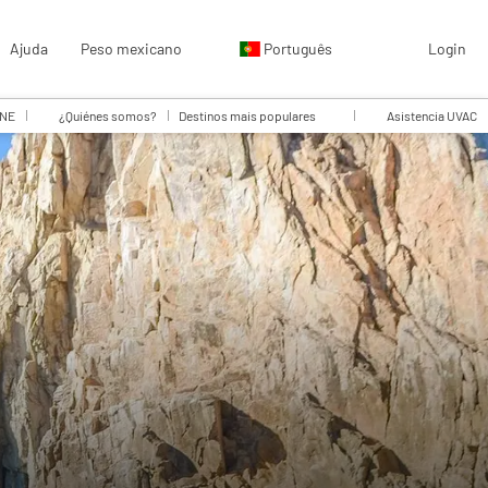
Ajuda
Peso mexicano
Português
Login
INE
¿Quiénes somos?
Destinos mais populares
Asistencia UVAC