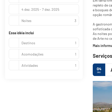
Em terra fir
repleto de c
4 dez. 2025 - 7 dez. 2025
e bosques de
opção român
Noites
3
A gastronom
sofisticada 
Essa idéia inclui
As noites po
de Arte no c
Destinos
1
Mais inform
Acomodações
1
Serviços
Atividades
1
04
dez.