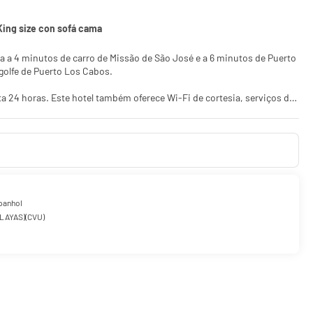
King size con sofá cama
 de golfe de Puerto Los Cabos.
a 24 horas. Este hotel também oferece Wi-Fi de cortesia, serviços de
iras e TVs LED. Sua cama Select Comfort apresenta edredons de
ite para a sua diversão. Banheiro privativo com chuveiro/banheira
s na cafeteria. Este hotel também oferece serviço de quarto (horário
 manhã grátis é servido durante a semana, entre 6h30 e 9h30.
panhol
LAYAS)(CVU)
 e lavagem a seco e balcão de recepção 24 horas. Hotel oferece
cionamento sem manobrista (sujeito a cobrança) está disponível no