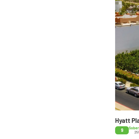
Hyatt Pl
Sobe
9
25