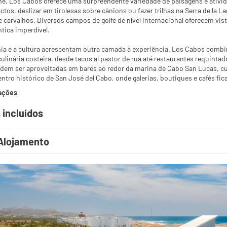
me, Los Cabos oferece uma surpreendente variedade de paisagens e ativid
actos, deslizar em tirolesas sobre cânions ou fazer trilhas na Serra de 
 carvalhos. Diversos campos de golfe de nível internacional oferecem vist
tica imperdível.
ia e a cultura acrescentam outra camada à experiência. Los Cabos combi
culinária costeira, desde tacos al pastor de rua até restaurantes requinta
dem ser aproveitadas em bares ao redor da marina de Cabo San Lucas, cu
entro histórico de San José del Cabo, onde galerias, boutiques e cafés fic
ações
 incluídos
Alojamento