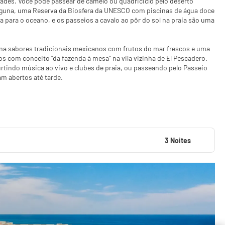
ades. Você pode passear de camelo ou quadriciclo pelo deserto
la Laguna, uma Reserva da Biosfera da UNESCO com piscinas de água doce
a para o oceano, e os passeios a cavalo ao pôr do sol na praia são uma
na sabores tradicionais mexicanos com frutos do mar frescos e uma
dos com conceito "da fazenda à mesa" na vila vizinha de El Pescadero.
rtindo música ao vivo e clubes de praia, ou passeando pelo Passeio
am abertos até tarde.
3 Noites