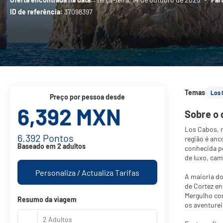
ID de referência:
37098397
Temas
Los 
preço por pessoa desde
6,392 MXN
Sobre o 
Los Cabos, n
6.392 Pontos
região é anc
Baseado em 2 adultos
conhecida po
de luxo, cam
Personaliza / Actualiza Tarifas
A maioria do
de Cortez en
Mergulho com
Resumo da viagem
os aventurei
2 Adultos