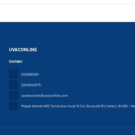
UVACONLINE
Contato
2292960931
229 909 8275
operaciones@uvaconline.com
Miguel Alemán #82 Tercer piso local 15 Col. Boca del Río Centro
, 94290 - Ve