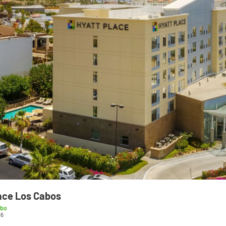
ace Los Cabos
rbo
16