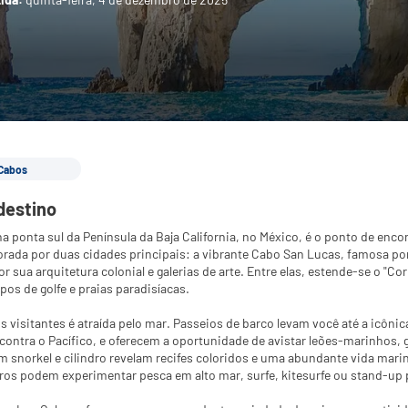
Cabos
destino
a ponta sul da Península da Baja California, no México, é o ponto de enco
orada por duas cidades principais: a vibrante Cabo San Lucas, famosa por
r sua arquitetura colonial e galerias de arte. Entre elas, estende-se o "Co
pos de golfe e praias paradisíacas.
s visitantes é atraída pelo mar. Passeios de barco levam você até a icôni
contra o Pacífico, e oferecem a oportunidade de avistar leões-marinhos, g
 snorkel e cilindro revelam recifes coloridos e uma abundante vida marin
ros podem experimentar pesca em alto mar, surfe, kitesurfe ou stand-up 