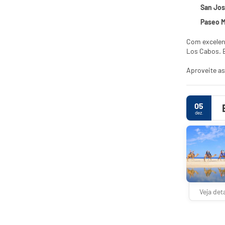
San Jos
Paseo Malecon 
Com excelente localiza
Aproveite as
concierge e s
Sinta-se em
05
pluma. A pro
dez.
combinados a
Saboreie uma
limitado). M
As comodidad
instalações 
local.
Veja det