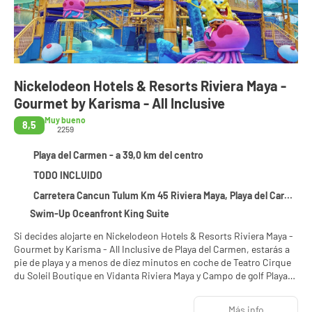
Nickelodeon Hotels & Resorts Riviera Maya -
Gourmet by Karisma - All Inclusive
Muy bueno
8,5
2259
Playa del Carmen - a 39,0 km del centro
TODO INCLUIDO
Carretera Cancun Tulum Km 45 Riviera Maya, Playa del Carmen 77710
Swim-Up Oceanfront King Suite
Si decides alojarte en Nickelodeon Hotels & Resorts Riviera Maya -
Gourmet by Karisma - All Inclusive de Playa del Carmen, estarás a
pie de playa y a menos de diez minutos en coche de Teatro Cirque
du Soleil Boutique en Vidanta Riviera Maya y Campo de golf Playa
Paraíso. Además, este hotel con todo incluido se encuentra a
10,8 km de Playa Maroma y a 23,6 km de Parque Nacional Costa
Más info