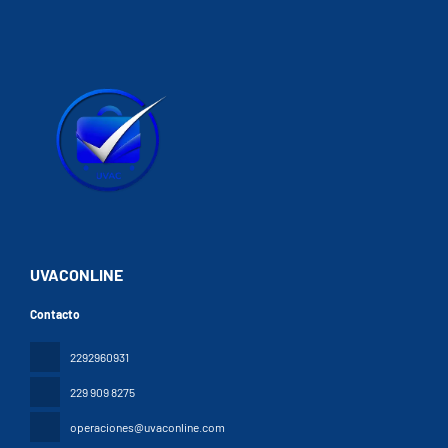
conocer a otros huéspedes mientras tomas un bocado. Apaga tu
sed en uno de los 3 bares con salón o los 2 bares en la piscina.
Tendrás un servicio de limusina o coche con chófer, tintorería y un
servicio de recepción las 24 horas a tu disposición. Se ofrece
servicio de transporte al aeropuerto (ida y vuelta) gratuito
disponible 24 horas.
UVACONLINE
Contacto
2292960931
229 909 8275
operaciones@uvaconline.com