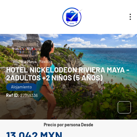
Riviera Maya, México
HOTEL NICKELODEON RIVIERA MAYA -
2ADULTOS +2 NIÑOS (5 AÑOS)
Alojamiento
Ref ID:
27359336
precio por persona Desde
13,042 MXN