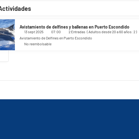
ratuito.
Actividades
Avistamiento de delfines y ballenas en Puerto Escondido
13 sept 2025
07:00
2 Entradas
(
Adultos desde 20 a 60 años: 2
)
Avistamiento de Delfines en Puerto Escondido
No reembolsable