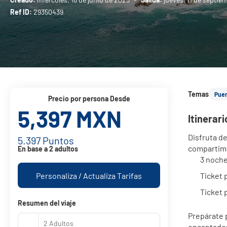
Ref ID:
29350439
Temas
⁠Pue
precio por persona Desde
5,397 MXN
Itinerar
Disfruta de
5.397 Puntos
compartimos
En base a 2 adultos
3 noche
Personaliza / Actualiza Tarifas
Ticket p
Ticket p
Resumen del viaje
Prepárate 
2 Adultos
encantador