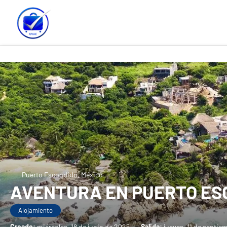
Puerto Escondido, México
AVENTURA EN PUERTO ES
Alojamiento
Creado:
miércoles, 18 de junio de 2025
-
Salida:
jueves, 11 de septie