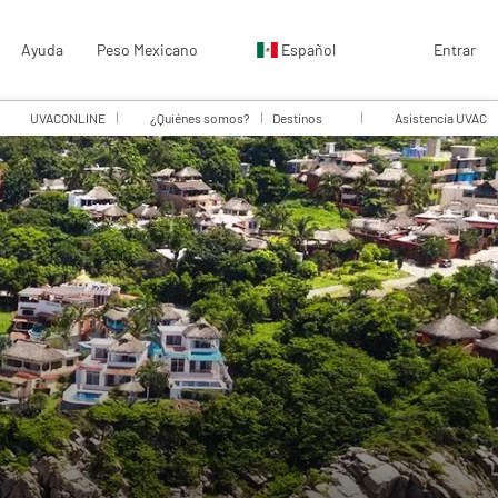
Ayuda
Peso Mexicano
Español
Entrar
UVACONLINE
¿Quiénes somos?
Destinos
Asistencia UVAC