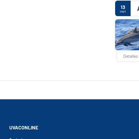
asistencia g
13
sept
Detalles
UVACONLINE