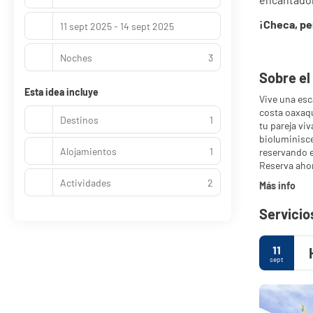
¡Checa, per
11 sept 2025 - 14 sept 2025
Noches
3
Sobre el
Esta idea incluye
Vive una esc
costa oaxaqu
Destinos
1
tu pareja viv
bioluminisce
Alojamientos
1
reservando e
Reserva ahor
Actividades
2
Más info
Servicio
11
sept