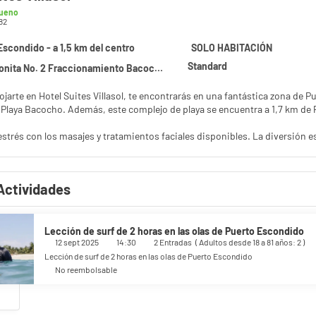
ueno
82
Escondido - a 1,5 km del centro
SOLO HABITACIÓN
Standard
No. 2 Fraccionamiento Bacocho, Puerto Escondido 71980
lojarte en Hotel Suites Villasol, te encontrarás en una fantástica zona de
Playa Coral y Playa Bacocho. Además, este complejo de playa se encuentra a
 estrés con los masajes y tratamientos faciales disponibles. La diversión es
erto las 24 horas. Encontrarás además conexión a Internet wifi gratis, ser
ransporte a la playa gratuito, estarás tomando el sol en un abrir y cerrar de
Actividades
como en tu propia casa en cualquiera de las 85 habitaciones con aire acon
 los tuyos. Además, podrás disfrutar de canales por cable. El cuarto de ba
modidades, se incluyen escritorio y teléfono con llamadas locales gratuitas
Lección de surf de 2 horas en las olas de Puerto Escondido
rante BUGAMBILIAS de este complejo turístico encontrarás fabulosas opcion
12 sept 2025
14:30
2 Entradas
(
Adultos desde 18 a 81 años: 2
)
 con horario limitado. Se ofrece un desayuno completo todos los días de 
Lección de surf de 2 horas en las olas de Puerto Escondido
No reembolsable
entro de negocios, un servicio de recepción las 24 horas y atención multi
n este complejo turístico tienes a tu disposición 2 metros cuadrados de
emento podrás aprovechar prestaciones como servicio de transporte al ae