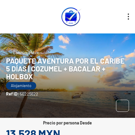
Cancún, México
PAQUETE AVENTURA POR EL CARIBE
5 DÍAS | COZUMEL + BACALAR +
HOLBOX
Alojamiento
Ref ID:
50225622
precio por persona Desde
13,528 MXN