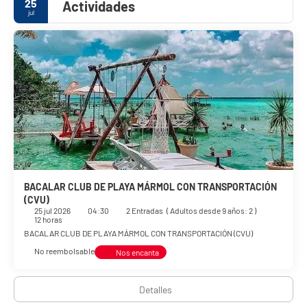
25
Actividades
jul
BACALAR CLUB DE PLAYA MÁRMOL CON TRANSPORTACIÓN
(CVU)
25 jul 2026
04:30
2 Entradas
(
Adultos desde 9 años: 2
)
12 horas
BACALAR CLUB DE PLAYA MÁRMOL CON TRANSPORTACIÓN (CVU)
No reembolsable
Nos encanta
Detalles