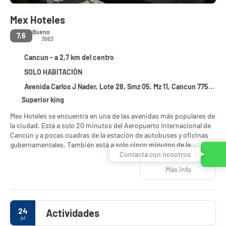
Mex Hoteles
Bueno
7,6
3663
Cancun - a 2,7 km del centro
SOLO HABITACIÓN
Avenida Carlos J Nader, Lote 28, Smz 05, Mz 11, Cancun 77500
Superior king
Mex Hoteles se encuentra en una de las avenidas más populares de
la ciudad. Está a solo 20 minutos del Aeropuerto Internacional de
Cancún y a pocas cuadras de la estación de autobuses y oficinas
gubernamentales. También está a solo cinco minutos de la
principal Zona Hotelera y de las playas públicas, y a 20 minutos del
Contacta con nosotros
Centro Internacional de Convenciones de Cancún. El hotel está
Más info
rodeado de restaurantes, boutiques y bares, y se encuentra a poca
distancia de atracciones turísticas importantes como Puerto
Cancún y Puerto Juárez, desde donde puedes tomar un ferry para
visitar Isla Mujeres e Isla Blanca. Nuestro hotel cuenta con 110
24
Actividades
habitaciones, centro de negocios, restaurante, Sky bar, gimnasio,
jul
piscina, un salón de eventos con capacidad para 100 personas y 4