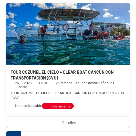
salas de reuniones. La nueva ley antitabaco prohíbe fumar en
todas las áreas de nuestro hotel. Ten en cuenta que se pueden
aplicar sanciones económicas o la expulsión del hotel.
TOUR COZUMEL EL CIELO + CLEAR BOAT CANCÚN CON
TRANSPORTACIÓN (CVU)
24 jul 2026
06:30
2 Entradas
(
Adultos desde 5 años: 2
)
12 horas
TOUR COZUMEL EL CIELO + CLEAR BOAT CANCÚN CON TRANSPORTACIÓN
(CVU)
No reembolsable
Nos encanta
Detalles