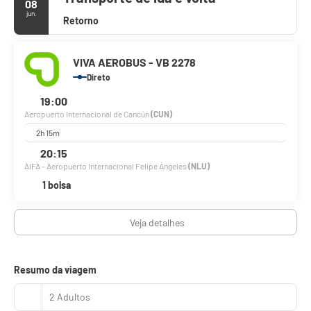
08
jun.
Retorno
VIVA AEROBUS - VB 2278
Direto
19:00
Aeropuerto Internacional de Cancún
(CUN)
2h 15m
20:15
AIFA - Aeropuerto Internacional Felipe Ángeles
(NLU)
1 bolsa
Veja detalhes
Resumo da viagem
2 Adultos