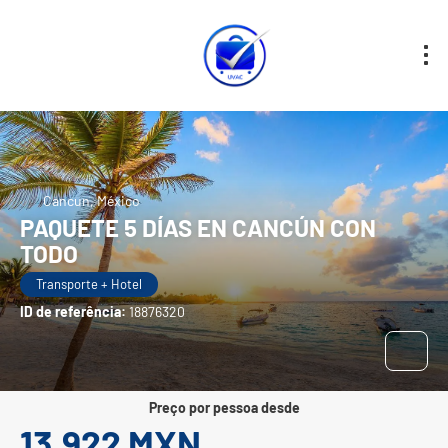
Cancun, México
PAQUETE 5 DÍAS EN CANCÚN CON
TODO
Transporte + Hotel
ID de referência:
18876320
preço por pessoa desde
13,922 MXN