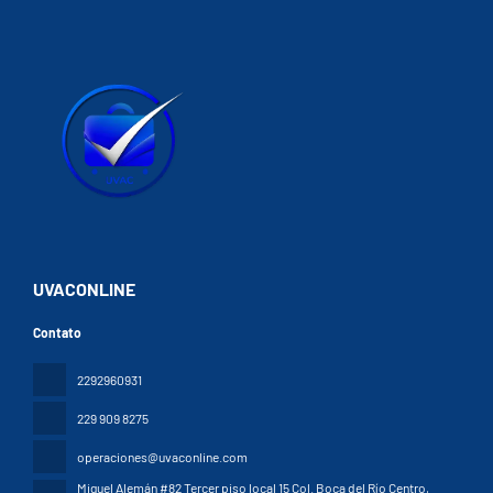
UVACONLINE
Contato
2292960931
229 909 8275
operaciones@uvaconline.com
Miguel Alemán #82 Tercer piso local 15 Col. Boca del Río Centro
,