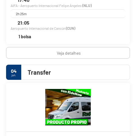
AIFA - Aeropuerto Internacional Felipe Ángeles
(NLU)
2h 25m
21:05
Aeropuerto Internacional de Cancún
(CUN)
1 bolsa
Veja detalhes
04
Transfer
jun.