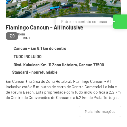
Entre em contato conosco
Flamingo Cancun - All Inclusive
Bom
7,9
8071
Cancun - Em 6,1 km do centro
TUDO INCLUÍDO
Blvd. Kukulcan Km. 11 Zona Hotelera, Cancun 77500
Standard - nonrefundable
Em Cancun (na área de Zona Hotelera), Flamingo Cancun - All
Inclusive está a 5 minutos de carro de Centro Comercial La Isla e
de Forum Beach. Esta propriedade com tudo incluído fica a 2,2 km
de Centro de Convenções de Cancun e a 5,2 km de Praia Tortugas.
Relaxe em uma das 2 piscinas externas ou aproveite outras
Mais informações
instalações recreativas, que incluem uma academia. esta
propriedade em estilo Art Déco também oferece comodidades
como Wi-Fi de cortesia, serviços de concierge e loja de