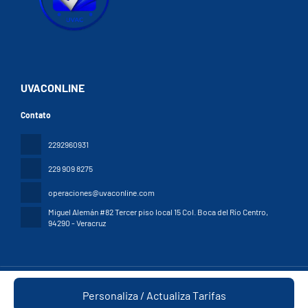
UVACONLINE
Contato
2292960931
229 909 8275
operaciones@uvaconline.com
Miguel Alemán #82 Tercer piso local 15 Col. Boca del Río Centro
,
94290 - Veracruz
Todos os direitos reservados UVAC © 2026
Términos y Condiciones
Personaliza / Actualiza Tarifas