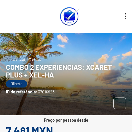
Cancun, México
COMBO 2 EXPERIENCIAS: XCARET
PLUS + XEL-HA
Bilhete
ID de referência:
37016923
preço por pessoa desde
7,481 MXN