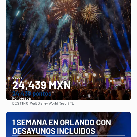
desde
24,439 MXN
24.439 pontos
Por pessoa
DESTINO:
Walt Disney World Resort FL
Vejo
1 SEMANA EN ORLANDO CON
DESAYUNOS INCLUIDOS