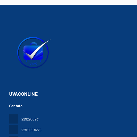
UVACONLINE
Contato
2292960931
229 909 8275