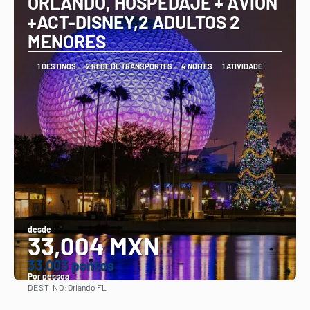
ORLANDO, HOSPEDAJE + AVION
+ACT-DISNEY,2 ADULTOS 2
MENORES
1 DESTINOS
2 REDE DE TRANSPORTES
4 NOITES
1 ATIVIDADE
desde
33,004 MXN
33.003 pontos
Por pessoa
DESTINO:
Orlando FL
Vejo