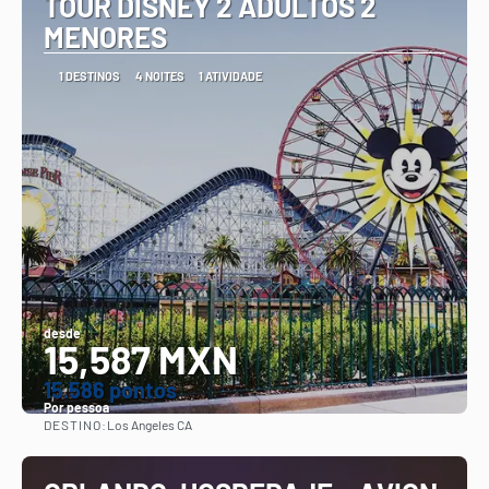
TOUR DISNEY 2 ADULTOS 2
MENORES
1 DESTINOS
4 NOITES
1 ATIVIDADE
desde
15,587 MXN
15.586 pontos
Por pessoa
DESTINO:
Los Angeles CA
Vejo