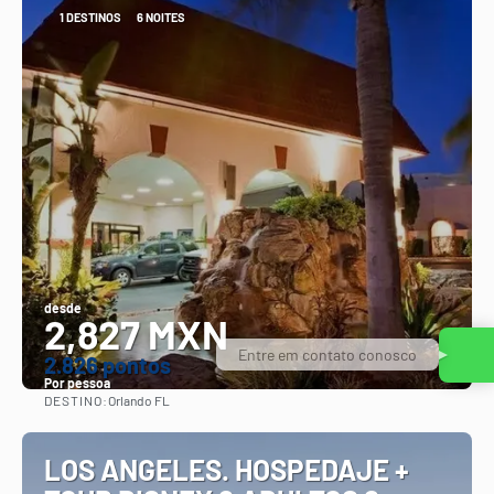
1 DESTINOS
6 NOITES
desde
2,827 MXN
Entre em contato conosco
2.826 pontos
Por pessoa
DESTINO:
Orlando FL
Vejo
LOS ANGELES. HOSPEDAJE +