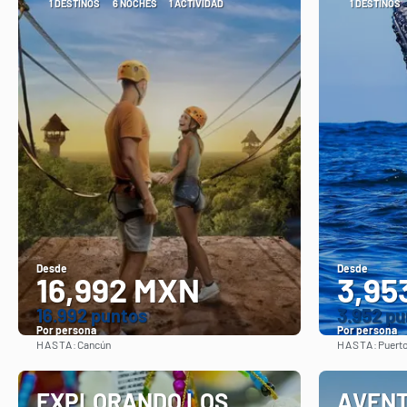
1 DESTINOS
6 NOCHES
1 ACTIVIDAD
1 DESTINOS
Desde
Desde
16,992 MXN
3,95
16.992 puntos
3.952 pu
Por persona
Por persona
HASTA:
HASTA:
Cancún
Puerto
Ver
EXPLORANDO LOS
AVENT