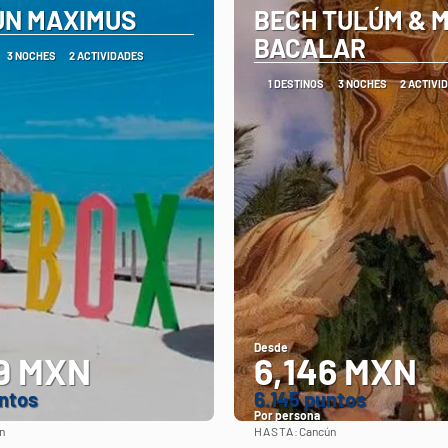
N MAXIMUS
BECH TULÚM & 
BACALAR
3 NOCHES
2 ACTIVIDADES
1 DESTINOS
3 NOCHES
2 ACTIVI
Desde
9 MXN
6,146 MXN
ntos
6.145 puntos
Por persona
HASTA:
n
Cancún
Ver
Ver