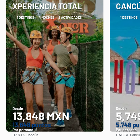
XPERIENCIA TOTAL
CANCÚ
1 DESTINOS
4 NOCHES
2 ACTIVIDADES
1 DESTINOS
Desde
Desde
13,848 MXN
5,74
13.848 puntos
5.748 pu
Por persona
Por persona
HASTA:
HASTA:
Cancún
Cancú
Ver