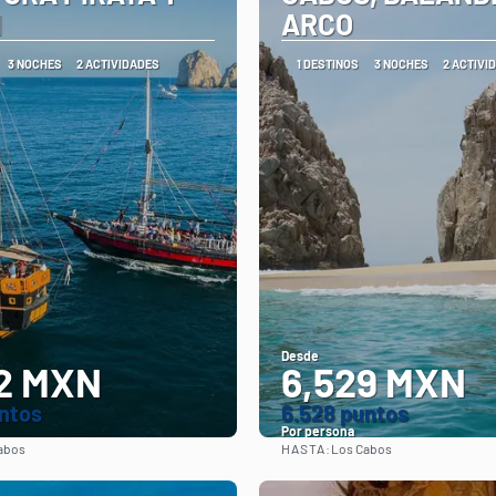
I
ARCO
3 NOCHES
2 ACTIVIDADES
1 DESTINOS
3 NOCHES
2 ACTIVI
Desde
2 MXN
6,529 MXN
ntos
6.528 puntos
Por persona
HASTA:
abos
Los Cabos
Ver
Ver