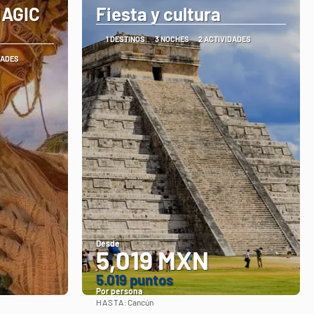
MAGIC
Fiesta y cultura
1 DESTINOS
3 NOCHES
2 ACTIVIDADES
DADES
Desde
5,019 MXN
5.019 puntos
Por persona
HASTA:
Cancún
Ver