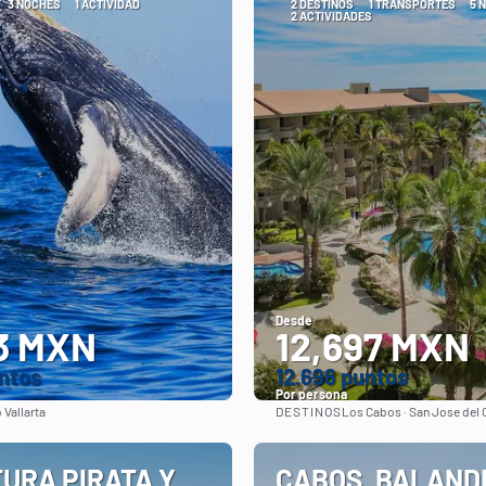
3 NOCHES
1 ACTIVIDAD
2 DESTINOS
1 TRANSPORTES
5 
2 ACTIVIDADES
Desde
3 MXN
12,697 MXN
ntos
12.696 puntos
Por persona
DESTINOS
 Vallarta
Los Cabos · San Jose del
Ver
Ver
URA PIRATA Y
CABOS, BALAND