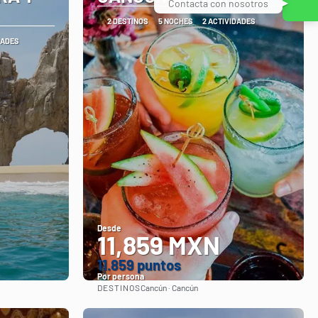
Contacta con nosotros
2 DESTINOS
5 NOCHES
2 ACTIVIDADES
DADES
Desde
11,859 MXN
11.859 puntos
Por persona
DESTINOS
Cancún · Cancún
Ver