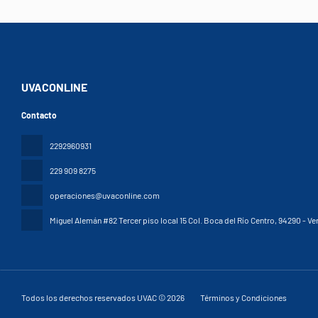
UVACONLINE
Contacto
2292960931
229 909 8275
operaciones@uvaconline.com
Miguel Alemán #82 Tercer piso local 15 Col. Boca del Río Centro
, 94290 - Ve
Todos los derechos reservados UVAC © 2026
Términos y Condiciones