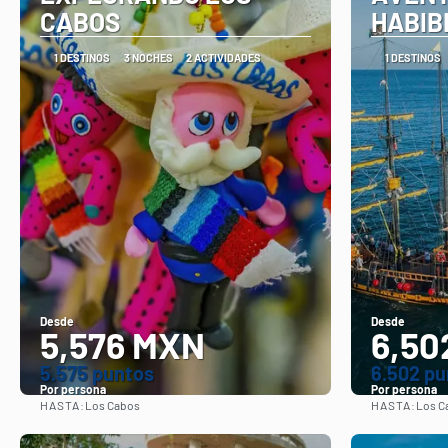
CABOS
HABIB
1 DESTINOS
3 NOCHES
2 ACTIVIDADES
1 DESTINOS
Desde
Desde
5,576 MXN
6,50
5.575 puntos
6.502 pu
Por persona
Por persona
HASTA:
HASTA:
Los Cabos
Los C
Ver