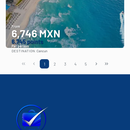
From
6,746 MXN
6.745 points
Per person
DESTINATION:
Cancun
See
1
2
3
4
5