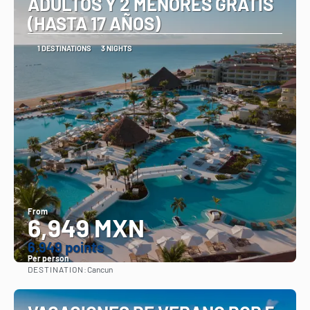
ADULTOS Y 2 MENORES GRATIS
(HASTA 17 AÑOS)
1 DESTINATIONS
3 NIGHTS
From
6,949 MXN
6.949 points
Per person
DESTINATION:
Cancun
See