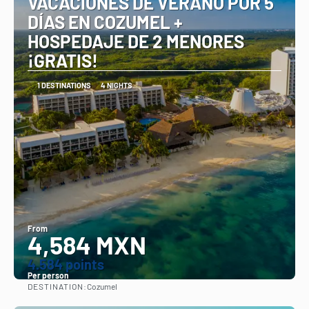
VACACIONES DE VERANO POR 5
DÍAS EN COZUMEL +
HOSPEDAJE DE 2 MENORES
¡GRATIS!
1 DESTINATIONS
4 NIGHTS
From
4,584 MXN
4.584 points
Per person
DESTINATION:
Cozumel
See