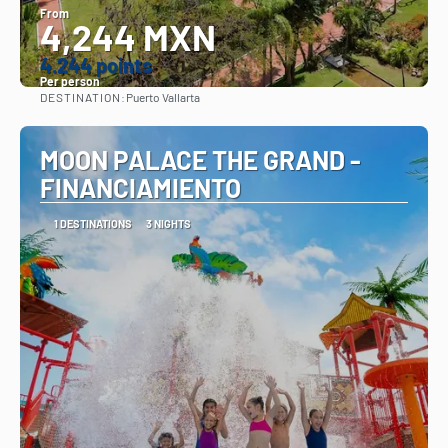
From
4,244 MXN
4.244 points
Per person
DESTINATION:
Puerto Vallarta
See
MOON PALACE THE GRAND -
FINANCIAMIENTO
1 DESTINATIONS
3 NIGHTS