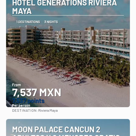
HOTEL GENERATIONS RIVIERA
MAYA
1 DESTINATIONS
3 NIGHTS
From
7,537 MXN
7.537 points
Per person
DESTINATION:
Riviera Maya
See
MOON PALACE CANCUN 2