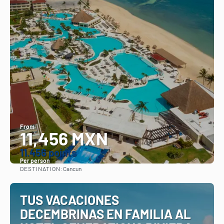
From
11,456 MXN
11.456 points
Per person
DESTINATION:
Cancun
See
TUS VACACIONES
DECEMBRINAS EN FAMILIA AL