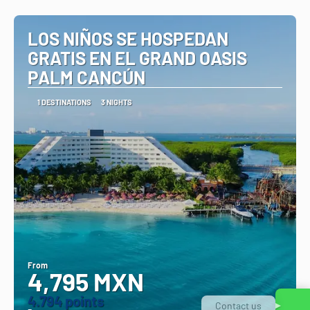
See
LOS NIÑOS SE HOSPEDAN
GRATIS EN EL GRAND OASIS
PALM CANCÚN
1 DESTINATIONS
3 NIGHTS
From
4,795 MXN
4.794 points