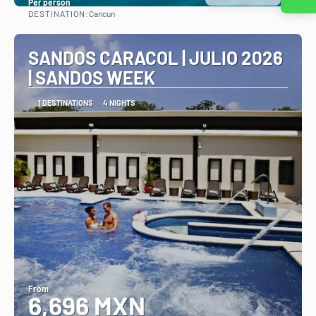
Per person
DESTINATION:
Cancun
See
SANDOS CARACOL | JULIO 2026
| SANDOS WEEK
1 DESTINATIONS
4 NIGHTS
From
6,696 MXN