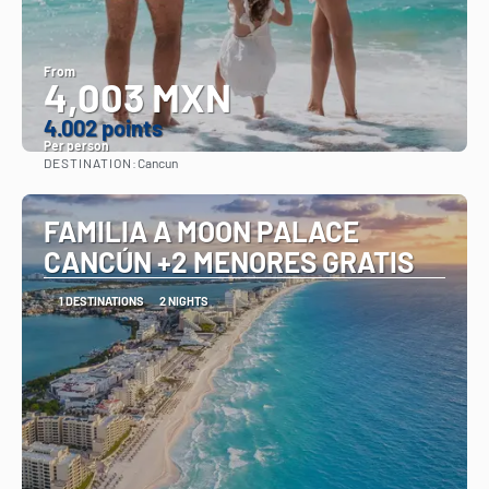
From
4,003 MXN
4.002 points
Per person
DESTINATION:
Cancun
See
FAMILIA A MOON PALACE
CANCÚN +2 MENORES GRATIS
1 DESTINATIONS
2 NIGHTS