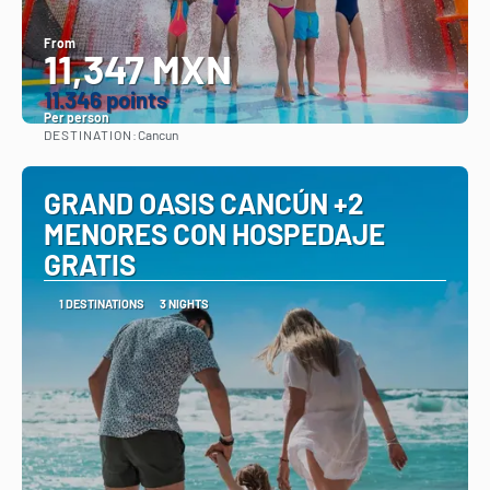
From
11,347 MXN
11.346 points
Per person
DESTINATION:
Cancun
See
GRAND OASIS CANCÚN +2
MENORES CON HOSPEDAJE
GRATIS
1 DESTINATIONS
3 NIGHTS