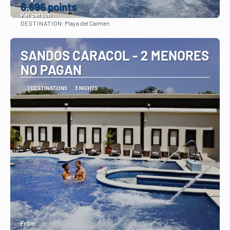
6.696 points
Per person
DESTINATION:
Playa del Carmen
See
SANDOS CARACOL - 2 MENORES
NO PAGAN
1 DESTINATIONS
3 NIGHTS
From